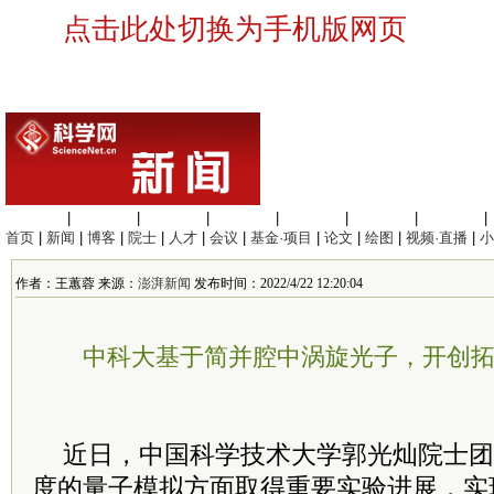
点击此处切换为手机版网页
生命科学
|
医学科学
|
化学科学
|
工程材料
|
信息科学
|
地球科学
|
数理科学
|
首页
|
新闻
|
博客
|
院士
|
人才
|
会议
|
基金·项目
|
论文
|
绘图
|
视频·直播
|
小
作者：王蕙蓉 来源：
澎湃新闻
发布时间：2022/4/22 12:20:04
中科大基于简并腔中涡旋光子，开创
近日，中国科学技术大学郭光灿
院士
团
度的量子模拟方面取得重要实验进展，实