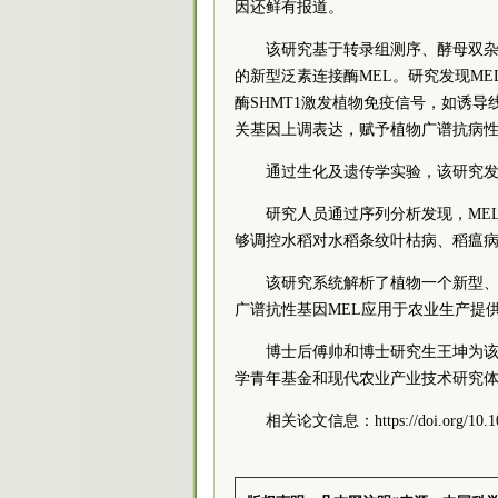
因还鲜有报道。
该研究基于转录组测序、酵母双
的新型泛素连接酶MEL。研究发现M
酶SHMT1激发植物免疫信号，如诱
关基因上调表达，赋予植物广谱抗病
通过生化及遗传学实验，该研究发
研究人员通过序列分析发现，MEL
够调控水稻对水稻条纹叶枯病、稻瘟
该研究系统解析了植物一个新型、进
广谱抗性基因MEL应用于农业生产提
博士后傅帅和博士研究生王坤为
学青年基金和现代农业产业技术研究
相关论文信息：https://doi.org/10.109