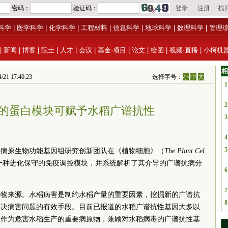
科学
|
医学科学
|
化学科学
|
工程材料
|
信息科学
|
地球科学
|
数理科学
|
管理
|
新闻
|
博客
|
院士
|
人才
|
会议
|
基金·项目
|
论文
|
绘图
|
视频·直播
|
小柯机
相
17:40:23
选择字号：
小
中
大
1
2
的蛋白模块可赋予水稻广谱抗性
3
4
5
物病原生物功能基因组研究创新团队在《植物细胞》（
The Plant Cel
一种进化保守的免疫调控模块，并系统解析了其介导的广谱抗病分
6
7
食物来源。水稻病害是制约水稻产量的重要因素，挖掘新的广谱抗
8
解决病害问题的有效手段。目前已报道的水稻广谱抗性基因大多以
害作为危害水稻生产的重要病原物，兼顾对水稻病毒的广谱抗性基