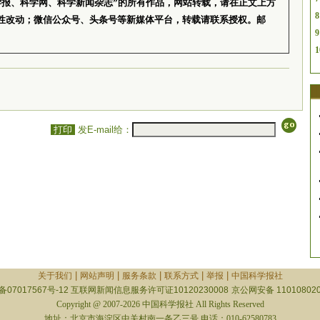
学报、科学网、科学新闻杂志”的所有作品，网站转载，请在正文上方
8
性改动；微信公众号、头条号等新媒体平台，转载请联系授权。邮
9
1
打印
发E-mail给：
|
|
|
|
|
关于我们
网站声明
服务条款
联系方式
举报
中国科学报社
备07017567号-12
互联网新闻信息服务许可证10120230008
京公网安备 110108020
Copyright @ 2007-2026 中国科学报社 All Rights Reserved
地址：北京市海淀区中关村南一条乙三号 电话：010-62580783