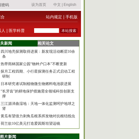
综合
站内规定
|
手机版
器人
|
医学科普
关新闻
相关论文
四川地壳探测取得进展：新发现活动断层10余
条
热带雨林国家公园“物种户口本”不断更新
探月工程四期、小行星探测任务正式启动工程
研制
日本研究者试制植物微生物燃料电池获进展
“长牙齿”的耕地保护措施需全领域科技创新支
撑
三江源泽曲湿地：天地一体化监测呵护地球之
肾
黄瓜有望借力刺角瓜根系挥发物对抗根结线虫
荷兰欲10亿美元打造爱因斯坦望远镜
图片新闻