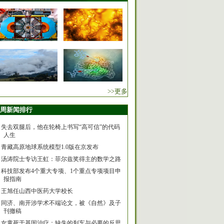
>>更多
周新闻排行
失去双腿后，他在轮椅上书写“高可信”的代码
人生
青藏高原地球系统模型1.0版在京发布
汤涛院士专访王虹：菲尔兹奖得主的数学之路
科技部发布4个重大专项、1个重点专项项目申
报指南
王旭任山西中医药大学校长
同济、南开涉学术不端论文，被《自然》及子
刊撤稿
女童死于基因治疗：缺失的刹车与必要的反思