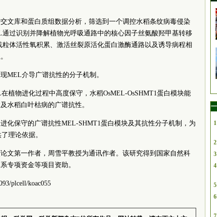
杂交文库和蛋白质组数据分析，筛选到一个调控水稻条纹病毒侵染
EL通过识别并降解植物光呼吸通路中的核心因子丝氨酸羟甲基转移
导线粒体活性氧积累、激活丝裂原活化蛋白激酶通路以及诱导病程相
性。
现MEL介导广谱抗性的分子机制。
在植物进化过程中高度保守，水稻OsMEL-OsSHMT1蛋白模块能
病及水稻白叶枯病的广谱抗性。
一
化保守的广谱抗性MEL-SHMT1蛋白模块及其抗性分子机制，为
1
供了理论依据。
2
该论文第一作者，周雪平教授为通讯作者。该研究得到国家自然科
3
体系专项资金等项目资助。
4
3/plcell/koac055
5
6
7