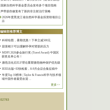
国家自然科学基金委员会发布多个项目指南
声带损伤修复有了新的非注射治疗策略
0
2026年度黑龙江省自然科学基金拟资助项目公
示
编辑部推荐博文
科研绘图，暑期优惠！下单立减500元
甜菜根汁可以缓解怀孕对肾脏的压力
MDPI 2026参会旅行奖 (Travel Award) 中国区
获奖名单公布！
濒危活化石ELF理论重塑濒危物种保护优先级
IEEE出版+EI快检索，8-9月会议合集征稿中
年度Top 10榜单 | Taylor & Francis科学与技术领
域中国作者最受欢迎 ...
更多>>
32783