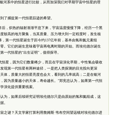
与银河系中的恒星进行比较，从而加深我们对早期宇宙中恒星的理
看到了捕捉第一代恒星踪迹的希望。
炸后，炽热的辐射渐渐平息下来，宇宙温度慢慢下降，经历一个黑
密度较高的地方聚集，当其质量、压力增大到一定程度时，发生核
释，第一代恒星诞生于距今约137亿年前，基本由氢和氦元素组
近零。它们的诞生意味着宇宙再电离时期的开始。而埃伦德尔诞生
第一代恒星的“出生证明”，值得探寻。
代恒星，因为它们数量稀少，而且在宇宙演化早期，中性氢会吸收
，发现第一代恒星有两种途径，一是把人类探测的目光投向更深
量天体，质量大的恒星亮度也会大，看到的几率就高；二是在银河
，因为质量越小的天体，寿命越长。”郑宪忠认为，如果第一代恒
力学演化提供重要线索。
点认为，如果后续研究证明埃伦德尔只是由原始的氢和氦组成，这
证据。
宙之谜？天文学家打算利用詹姆斯·韦布空间望远镜对埃伦德尔进