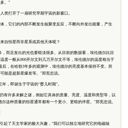
多。”
为人类打开了一扇研究早期宇宙的新窗口。
子体，它们的内部不断发生核聚变反应，不断向外发出能量，产生
光来自恒星而非星系或其他天体呢？
多，而且发出的光也要暗淡很多。从目前的数据看，埃伦德尔比目
温度一般从800开尔文到几万开尔文不等，埃伦德尔的温度相当于
最后，在哈勃3年多的观测中，埃伦德尔的亮度基本保持不变。所
可能是超新星爆发等。”郑宪忠说。
亿年，即诞生于宇宙的“婴儿时期”。
今仍有许多未解之谜，例如它具体的质量、亮度、温度和类型等，以
德尔这种质量的恒星通常都有一个更小、更暗的伴星。”郑宪忠说。
望
然引起了天文学家的极大兴趣，“我们可以独立地研究它的电磁辐