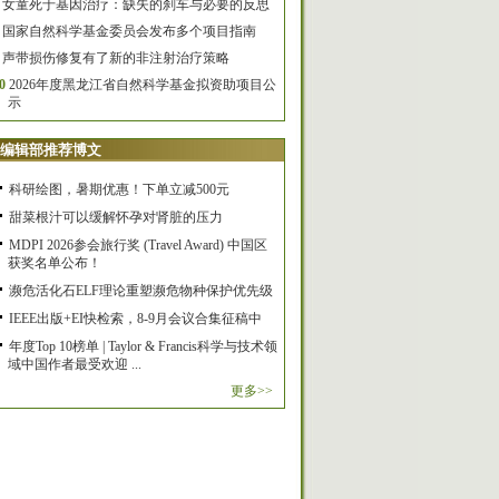
女童死于基因治疗：缺失的刹车与必要的反思
国家自然科学基金委员会发布多个项目指南
声带损伤修复有了新的非注射治疗策略
0
2026年度黑龙江省自然科学基金拟资助项目公
示
编辑部推荐博文
科研绘图，暑期优惠！下单立减500元
甜菜根汁可以缓解怀孕对肾脏的压力
MDPI 2026参会旅行奖 (Travel Award) 中国区
获奖名单公布！
濒危活化石ELF理论重塑濒危物种保护优先级
IEEE出版+EI快检索，8-9月会议合集征稿中
年度Top 10榜单 | Taylor & Francis科学与技术领
域中国作者最受欢迎 ...
更多>>