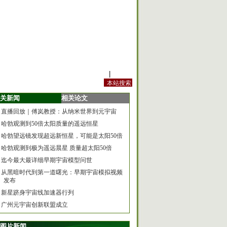
站内规定
|
手机版
关新闻
相关论文
直播回放｜傅岚教授：从纳米世界到元宇宙
哈勃观测到50倍太阳质量的遥远恒星
哈勃望远镜发现超远新恒星，可能是太阳50倍
哈勃观测到极为遥远晨星 质量超太阳50倍
迄今最大最详细早期宇宙模型问世
从黑暗时代到第一道曙光：早期宇宙模拟视频
发布
新星跻身宇宙线加速器行列
广州元宇宙创新联盟成立
图片新闻