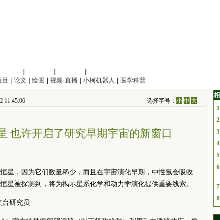
信息科学
|
地球科学
|
数理科学
|
管理综合
项目
|
论文
|
绘图
|
视频·直播
|
小柯机器人
|
医学科普
相
11:45:06
选择字号：
小
中
大
1
2
星 也许开启了研究早期宇宙的新窗口
3
4
5
6
代恒星，因为它们数量稀少，而且在宇宙演化早期，中性氢会吸收
代恒星被探测到，将为揭示星系化学和动力学演化提供重要线索。
7
8
文台研究员