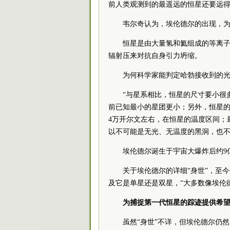
前人类观测到的最遥远的恒星还要远得
韦尔奇认为，埃伦德尔的出现，
恒星是由大量氢和氦组成的等离
辐射压来对抗自身引力坍缩。
为何科学家能判定哈勃接收到的
“与星系相比，恒星的尺寸要小很
前已知最小的星团更小；另外，恒星的
4万开尔文左右，在恒星的温度区间；
以不可能是无光、无温度的黑洞，也不
埃伦德尔诞生于宇宙大爆炸后约9
关于埃伦德尔的详细“身世”，至
及它是单星还是双星，“大多数像埃伦
为捕捉第一代恒星的踪迹提供希
虽然“身世”不详，但埃伦德尔仍