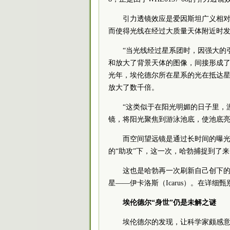
引力透镜效应是爱因斯坦广义相
而使得光线在经过大质量天体附近时
“当光线经过星系团时，因强大的
和放大了背景天体的图像，间接形成了一种
光年，埃伦德尔所在星系的光在抵达星系
放大了数千倍。
“这类似于在阳光明媚的日子里，
镜，将阳光聚焦到游泳池底，使池底亮
而空间望远镜是通过长时间的曝光来
的“助攻”下，这一次，哈勃捕捉到了
这也是哈勃再一次刷新自己创下的
星——伊卡洛斯（Icarus）。在详
埃伦德尔“身世”仍是未解之谜
埃伦德尔的发现，让科学家颇感意