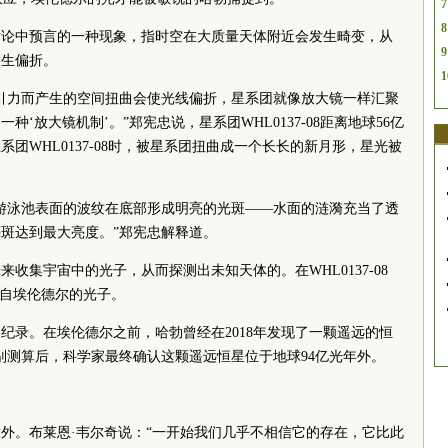
7
8
对论中预言的一种现象，指时空在大质量天体附近会发生畸变，从
9
发生偏折。
1
引力而产生的空间扭曲会使光线偏折，星系团就像放大镜一样汇聚
‘放大镜机制’。”郑宪忠说，星系团WHL0137-08距离地球56亿
团WHL0137-08时，被星系团扭曲成一个长长的新月形，星光被
游泳池表面的波纹在底部形成明亮的光斑——水面的涟漪充当了透
斑达到最大亮度。”郑宪忠解释道。
收集宇宙中的光子，从而探测出未知天体的。在WHL0137-08
来自埃伦德尔的光子。
纪录。在埃伦德尔之前，哈勃曾经在2018年发现了一颗遥远的恒
细甄别测算后，科学家最终确认这颗遥远恒星位于地球94亿光年外。
外。布莱恩·韦尔奇说：“一开始我们几乎不相信它的存在，它比此