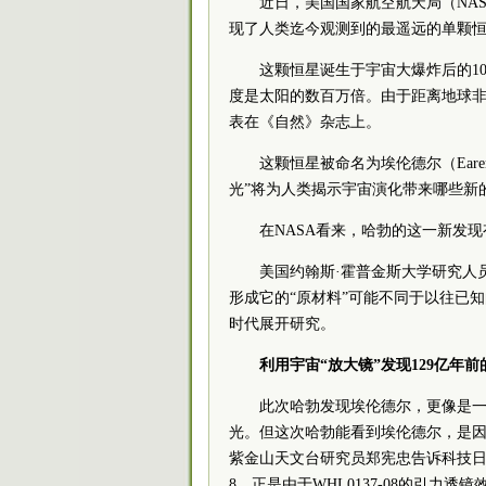
近日，美国国家航空航天局（NA
现了人类迄今观测到的最遥远的单颗
这颗恒星诞生于宇宙大爆炸后的1
度是太阳的数百万倍。由于距离地球非
表在《自然》杂志上。
这颗恒星被命名为埃伦德尔（Ear
光”将为人类揭示宇宙演化带来哪些新
在NASA看来，哈勃的这一新发
美国约翰斯·霍普金斯大学研究人
形成它的“原材料”可能不同于以往已
时代展开研究。
利用宇宙“放大镜”发现129亿年前
此次哈勃发现埃伦德尔，更像是一
光。但这次哈勃能看到埃伦德尔，是因
紫金山天文台研究员郑宪忠告诉科技日报
8，正是由于WHL0137-08的引力