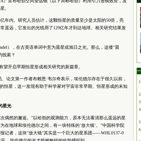
SA）宣布哈勃空间望远镜（以下简称哈勃）利用引力透镜效应，发
恒星。
0亿年内。研究人员估计，这颗恒星的质量至少是太阳的50倍，亮
常遥远，它发出的光线用了129亿年才到达地球。相关研究结果发
endel），在古英语单词中意为晨星或旭日之光。那么，这缕“晨
的线索？
现有望开启早期恒星形成相关研究的新篇章。
一
员、论文第一作者布赖恩·韦尔奇表示，埃伦德尔存在于很久以前，
1
知的恒星，这一发现有助于科学家对宇宙非常早期、恒星形成的未知
2
3
的星光
4
次偶然的邂逅。“以哈勃的观测能力，原本无法看清那么遥远的星
5
为在地球和埃伦德尔之间，有一块特殊的‘放大镜’。”中国
科学院
6
记者，这块“放大镜”其实是一个巨大的星系团——WHL0137-0
透镜效应，埃伦德尔的光才能被敏锐的哈勃捕捉到。