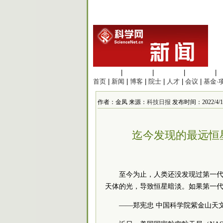
生命科学
|
医学科学
|
化学科学
|
工程材料
|
首页
|
新闻
|
博客
|
院士
|
人才
|
会议
|
基金·
作者：金凤 来源：
科技日报
发布时间：2022/4/12 
迄今发现的最远恒
至今为止，人类还没发现过第一
天体的光，导致恒星暗淡。如果第一
——郑宪忠 中国
科学院
紫金山天