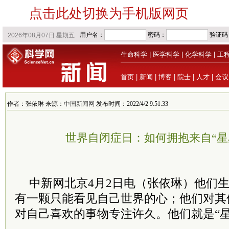
点击此处切换为手机版网页
生命科学
|
医学科学
|
化学科学
|
工
首页
|
新闻
|
博客
|
院士
|
人才
|
会议
作者：张依琳 来源：
中国新闻网
发布时间：2022/4/2 9:51:33
世界自闭症日：如何拥抱来自“星
中新网北京4月2日电（张依琳）他们
有一颗只能看见自己世界的心；他们对其
对自己喜欢的事物专注许久。他们就是“星