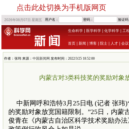
点击此处切换为手机版网页
生命科学
|
医学科学
|
化学科学
|
工
首页
|
新闻
|
博客
|
院士
|
人才
|
会议
作者：张玮 来源：
中国新闻网
发布时间：2022/3/25 18:52:00
内蒙古对3类科技奖的奖励对象
中新网呼和浩特3月25日电 (记者 张玮
的奖励对象放宽国籍限制。”25日，内蒙
俊青在《内蒙古自治区科学技术奖励办法》