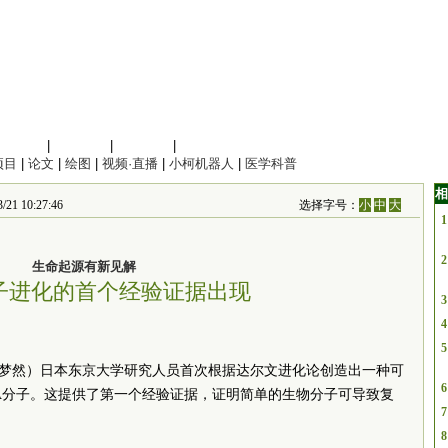
信息科学
|
地球科学
|
数理科学
|
管理综合
项目
|
论文
|
绘图
|
视频·直播
|
小柯机器人
|
医学科普
相
1 10:27:46
选择字号：
小
中
大
1
2
生命起源有新见解
分子进化的首个经验证据出现
3
4
5
者张梦然）日本东京大学研究人员首次根据达尔文进化论创造出一种可
6
A分子。这提供了第一个经验证据，证明简单的生物分子可导致复
7
8