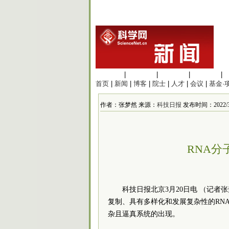
生命科学
|
医学科学
|
化学科学
|
工程材料
|
首页
|
新闻
|
博客
|
院士
|
人才
|
会议
|
基金·
作者：张梦然 来源：
科技日报
发布时间：2022/3/2
RNA
科技日报北京3月20日电 （记
复制、具有多样化和发展复杂性的RN
杂且逼真系统的出现。