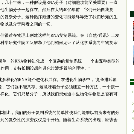
，几十年来，一种假设是RNA分子（对细胞功能至关重要）一直
他生物分子一起存在。然后在大约40亿年前，它们开始自我复
化的复杂分子。这种循序渐进的变化可能最终导致了我们所知的生
植物以及介于两者之间的一切。
但很难在物理上创建这样的RNA复制系统。在《自然·通讯》上发
与科学研究生院团队解释了他们如何见证了从化学系统向生物复杂
现单一的RNA物种进化成一个复杂的复制系统：一个由五种类型的
互作用，支持长期设想的进化过渡场景的合理性。”
此多样化的RNA能否进化和共存。在进化生物学中，‘竞争排斥原
一
源，它们就不能共存。这意味着分子必须建立一种方法，一个接一
1
多样化。它们只是分子，所以我们想知道非生物化学物质是否有可
2
3
体相比，我们的分子复制系统的简单性使我们能够以前所未有的分
4
看到的复杂性的演变仅仅是个开始。随着生命系统的出现，应该会
5