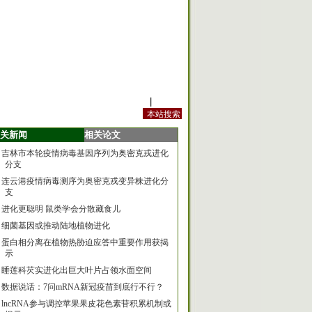
站内规定
|
手机版
关新闻
相关论文
吉林市本轮疫情病毒基因序列为奥密克戎进化
分支
连云港疫情病毒测序为奥密克戎变异株进化分
支
进化更聪明 鼠类学会分散藏食儿
细菌基因或推动陆地植物进化
蛋白相分离在植物热胁迫应答中重要作用获揭
示
睡莲科芡实进化出巨大叶片占领水面空间
数据说话：7问mRNA新冠疫苗到底行不行？
lncRNA参与调控苹果果皮花色素苷积累机制或