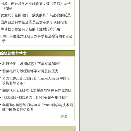
同济、南开涉学术不端论文，被《自然》及子
刊撤稿
女童死于基因治疗：缺失的刹车与必要的反思
国家自然科学基金委员会发布多个项目指南
声带损伤修复有了新的非注射治疗策略
0
2026年度黑龙江省自然科学基金拟资助项目公
示
编辑部推荐博文
科研绘图，暑期优惠！下单立减500元
甜菜根汁可以缓解怀孕对肾脏的压力
MDPI 2026参会旅行奖 (Travel Award) 中国区
获奖名单公布！
濒危活化石ELF理论重塑濒危物种保护优先级
IEEE出版+EI快检索，8-9月会议合集征稿中
年度Top 10榜单 | Taylor & Francis科学与技术领
域中国作者最受欢迎 ...
更多>>