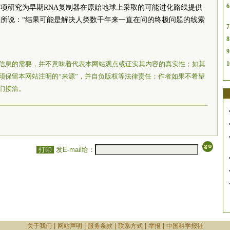
6
项研究为早期RNA复制器在原始地球上采取的可能进化路线提供
所说：“结果可能是解决人类数千年来一直在问的终极问题的线索
7
8
9
信息的需要，并不意味着代表本网站观点或证实其内容的真实性；如其
1
须保留本网站注明的“来源”，并自负版权等法律责任；作者如果不希望
们接洽。
打印
发E-mail给：
|
|
|
|
|
关于我们
网站声明
服务条款
联系方式
举报
中国科学报社