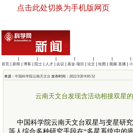
点击此处切换为手机版网页
生命科学
|
医学科学
|
化学科学
|
工程材料
|
信息科学
|
地球科学
|
数理科学
|
首页
|
新闻
|
博客
|
院士
|
人才
|
会议
|
基金·项目
|
论文
|
绘图
|
视频·直播
|
小
来源：
中国科学院云南天文台
发布时间：2022/3/20 9:05:52
云南天文台发现含活动相接双星
中国
科学院
云南天文台双星与变星研究
等人综合多种研究手段在“多星系统中的