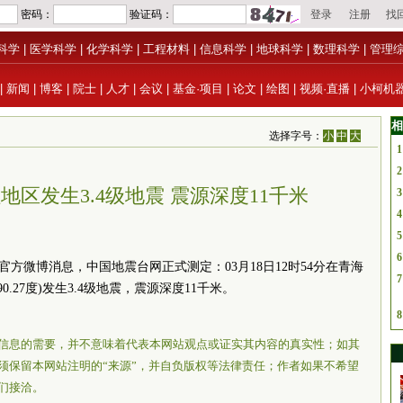
科学
|
医学科学
|
化学科学
|
工程材料
|
信息科学
|
地球科学
|
数理科学
|
管理
|
新闻
|
博客
|
院士
|
人才
|
会议
|
基金·项目
|
论文
|
绘图
|
视频·直播
|
小柯机
相
选择字号：
小
中
大
1
2
区发生3.4级地震 震源深度11千米
3
4
5
6
官方微博消息，中国地震台网正式测定：03月18日12时54分在青海
7
0.27度)发生3.4级地震，震源深度11千米。
8
信息的需要，并不意味着代表本网站观点或证实其内容的真实性；如其
须保留本网站注明的“来源”，并自负版权等法律责任；作者如果不希望
们接洽。