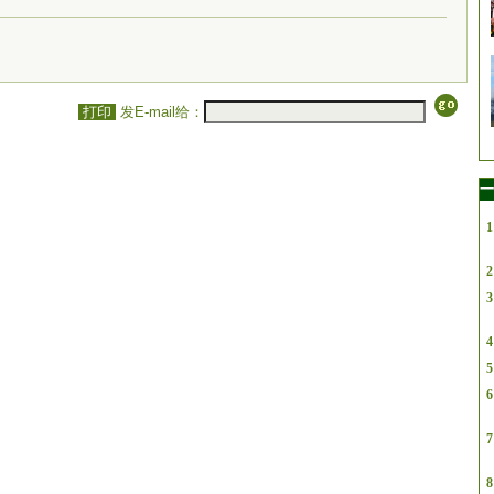
打印
发E-mail给：
一
1
2
3
4
5
6
7
8