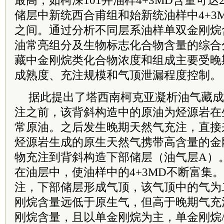
最高，如柯深101井油样4+3MD含量可达252
储层中新统西合甫组和始新统油样中4+3MD
之间。通过分析不同层系油样单双金刚烷
油常亮组分及生物标志化合物含量的综合
藏中金刚烷类化合物浓度和组成主要受晚
成熟度、充注规模和气顶泄漏程度控制。
据此提出了塔西南柯克亚凝析油气藏成
注之前，该背斜构造中的原油为烃源岩在
常原油。之后发生晚期天然气充注，直接
烃源岩生成的原生天然气携带高含量的金
物充注到背斜构造下部储层（油气层A）
在油层中，使油样中的4+3MD不断富集
注，下部储层形成气顶，该气顶中的气为
刚烷含量远低于原生气，但高于晚期气充
刚烷含量，且以单金刚烷为主，单金刚烷/