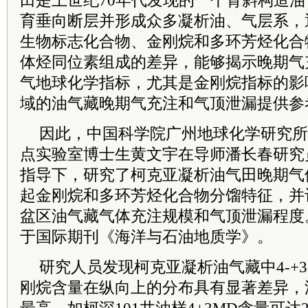
田是上世纪70年代发现的一个背斜构造
育垂向断层并形成众多凝析油、气层系，
生物标志化合物、金刚烷和多环芳烃化合
体烃同位素组成的差异，能够揭示晚期气
气地球化学指标，尤其是金刚烷指标的影
域的油气藏晚期气充注和气顶泄漏提供参
因此，中国科学院广州地球化学研究所
点实验室博士生黄文宇在导师潘长春研究
指导下，研究了柯克亚凝析油气田晚期气
起金刚烷和多环芳烃化合物分馏特征，并
盆区油气藏气体充注规模和气顶泄漏程度
于国际期刊《海洋与石油地质学》。
研究人员发现柯克亚凝析油气藏中4-+3
刚烷含量在纵向上的分布具有显著差异，