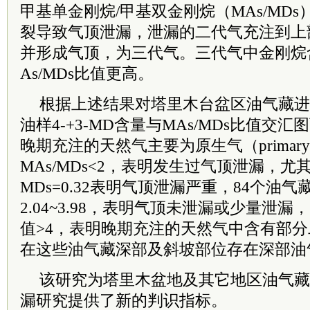
甲基单金刚烷/甲基双金刚烷（MAs/MD
裂导致气顶泄漏，泄漏的二代气充注到上
并形成气顶，为三代气。三代气中金刚烷含
As/MDs比值更高。
根据上述结果对塔里木台盆区油气藏进
油样4-+3-MD含量与MAs/MDs比值交
晚期充注的天然气主要为原生气（primary
MAs/MDs<2，表明发生过气顶泄漏，尤其
MDs
=0.32表明气顶泄漏严重，84个油气藏
2.04~3.98，表明气顶未泄漏或少量泄漏，
值>4，表明晚期充注的天然气中含有部
在这些油气藏深部及斜坡部位存在深部油
该研究为塔里木盆地及其它地区油气藏
漏研究提供了新的判识指标。