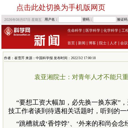
点击此处切换为手机版网页
生命科学
|
医学科学
|
化学科学
|
工
首页
|
新闻
|
博客
|
院士
|
人才
|
会议
作者：崔雪芹 来源：中国科学报 发布时间：2022/3/2 17:00:18
袁亚湘院士：对青年人才不能只重
“要想工资大幅加，必先换一换东家”
技工作者谈到待遇相关话题时，听到的一
“跳槽就成‘香饽饽’、‘外来的和尚会念