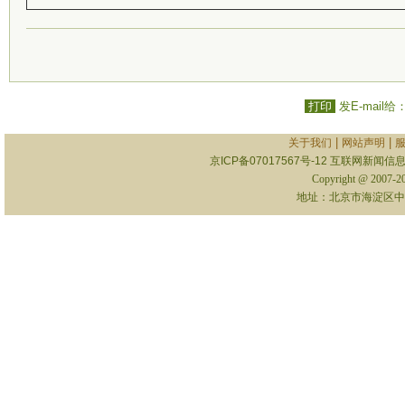
打印
发E-mail给
|
|
关于我们
网站声明
京ICP备07017567号-12
互联网新闻信息服
Copyright @ 2007-
地址：北京市海淀区中关村