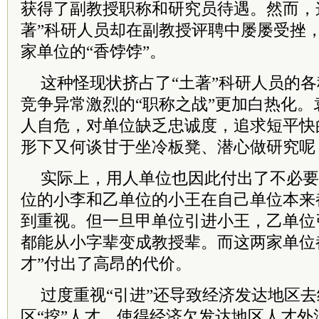
获得了副教授职称和研究员待遇。然而，
著”科研人员却在副教授评聘中屡屡受挫
家单位的“香饽饽”。
这种怪现状挤占了“土著”科研人员的
竞争异常激烈的“职称之战”更加白热化
人自危，对单位缺乏忠诚度，追求短平快
形下又何谈甘于坐冷板凳、潜心做研究呢
实际上，用人单位也因此付出了不必要
位的小李和乙单位的小王在自己单位本来
到重视。但一旦甲单位引进小王，乙单位
都能从小字辈变成教授辈。而这两家单位
才”付出了高昂的代价。
过度重视“引进”还导致经济发达地区
区“挖”人才，使得经济欠发达地区人才