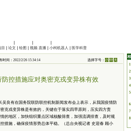
信息科学
|
地球科学
|
数理科学
|
管理综合
项目
|
论文
|
绘图
|
视频·直播
|
小柯机器人
|
医学科普
相
时间：2022/2/26 15:34:14
选择字号：
小
中
大
1
2
行防控措施应对奥密克戎变异株有效
3
4
5
长吴良有在
国务院
联防联控机制新闻发布会上表示，从我国疫情防
6
奥密克戎变异株是有效的，关键在于落实四早原则，压实四方责
7
疫情的地区，加快组织重点区域核酸筛查，加强流调排查，及时规
8
控措施，确保疫情形势总体平稳。（总台央视记者 史迎春 顾小