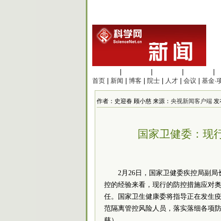
生命科学
|
医学科学
|
化学科学
|
工程材料
|
首页
|
新闻
|
博客
|
院士
|
人才
|
会议
|
基金·
作者：史迎春 顾小慈 来源：
央视新闻客户端
发布
国家卫健委：现
2月26日，国家卫健委疾控局副局
控的经验来看，现行的防控措施应对
任。国家卫生健康委将指导正在发生
范隔离管控风险人员，落实落细各项防
慈）