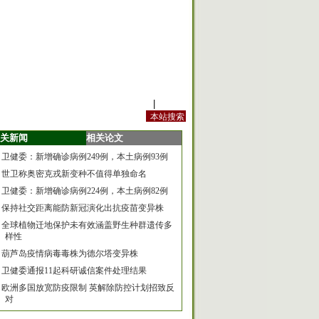
站内规定
|
手机版
关新闻
相关论文
卫健委：新增确诊病例249例，本土病例93例
世卫称奥密克戎新变种不值得单独命名
卫健委：新增确诊病例224例，本土病例82例
保持社交距离能防新冠演化出抗疫苗变异株
全球植物迁地保护未有效涵盖野生种群遗传多
样性
葫芦岛疫情病毒毒株为德尔塔变异株
卫健委通报11起科研诚信案件处理结果
欧洲多国放宽防疫限制 英解除防控计划招致反
对