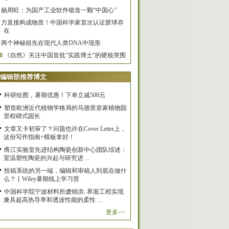
杨周旺：为国产工业软件锻造一颗“中国心”
力直接构成物质！中国科学家首次认证胶球存
在
两个神秘祖先在现代人类DNA中现形
0
《自然》关注中国首批“实践博士”的硬核突围
编辑部推荐博文
科研绘图，暑期优惠！下单立减500元
塑造欧洲近代植物学格局的马德里皇家植物园
里程碑式园长
文章又卡初审了？问题也许在Cover Letter上，
这份写作指南+模板拿好！
甬江实验室先进结构陶瓷创新中心团队综述：
室温塑性陶瓷的兴起与研究进 ...
投稿系统的另一端，编辑和审稿人到底在做什
么？丨Wiley暑期线上学习营
中国科学院宁波材料所虞锦洪: 界面工程实现
兼具超高热导率和透波性能的柔性 ...
更多>>