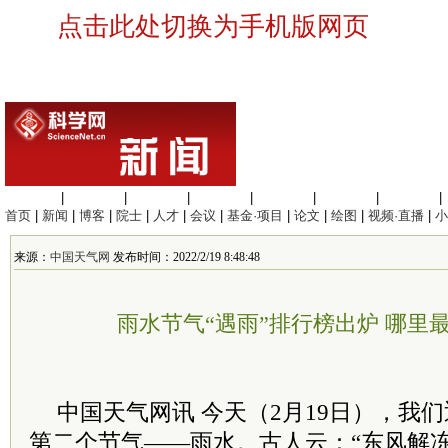
点击此处切换为手机版网页
生命科学
|
医学科学
|
化学科学
|
工程材料
|
信息科学
|
地球科学
|
数理科学
|
首页
|
新闻
|
博客
|
院士
|
人才
|
会议
|
基金·项目
|
论文
|
绘图
|
视频·直播
|
小
来源：
中国天气网
发布时间：2022/2/19 8:48:48
雨水节气“遇雨”排行榜出炉 哪里
中国天气网讯 今天（2月19日），我
第二个节气——雨水。古人云：“东风解