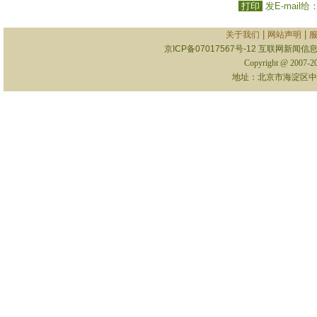
打印
发E-mail给
|
|
关于我们
网站声明
京ICP备07017567号-12
互联网新闻信息服
Copyright @ 2007-
地址：北京市海淀区中关村