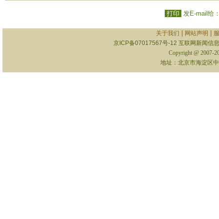
打印
发E-mail给
|
|
关于我们
网站声明
京ICP备07017567号-12
互联网新闻信息服
Copyright @ 2007-
地址：北京市海淀区中关村