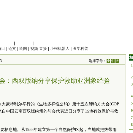
信息科学
|
地球科学
|
数理科学
|
管理综合
项目
|
论文
|
绘图
|
视频·直播
|
小柯机器人
|
医学科普
相
3
选择字号：
小
中
大
1
2
会：西双版纳分享保护救助亚洲象经验
3
4
5
加拿大蒙特利尔举行的《生物多样性公约》第十五次缔约方大会(COP
6
，来自中国云南西双版纳州的与会代表近日分享了当地有效保护与救
7
8
要栖息地。从1958年建立第一个自然保护区起，当地就把热带雨