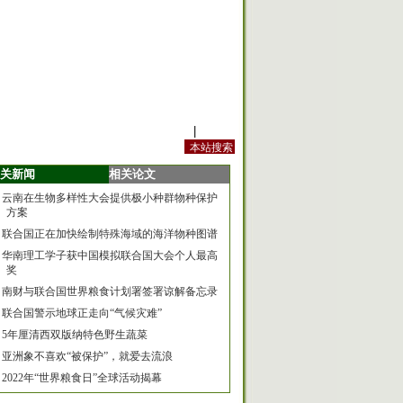
站内规定
|
手机版
关新闻
相关论文
云南在生物多样性大会提供极小种群物种保护
方案
联合国正在加快绘制特殊海域的海洋物种图谱
华南理工学子获中国模拟联合国大会个人最高
奖
南财与联合国世界粮食计划署签署谅解备忘录
联合国警示地球正走向“气候灾难”
5年厘清西双版纳特色野生蔬菜
亚洲象不喜欢“被保护”，就爱去流浪
2022年“世界粮食日”全球活动揭幕