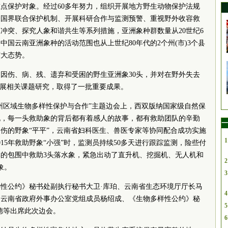
点保护对象。经过60多年努力，组织开展地方野生动物保护法规
跨国界联合保护机制、开展科研合作与监测预警、重视野外收容救
冲突、探究人象和谐共生等系列措施，亚洲象种群数量从20世纪6
，中国云南亚洲象种的活动范围也从上世纪80年代的2个州(市)3个县
扩大态势。
过因伤、病、残、遗弃和受困的野生亚洲象30头，并对在野外失去
开展相关课题研究，取得了一批重要成果。
纳州区域生物多样性保护与合作”主题边会上，西双版纳国家级自然保
说，每一头救助象的背后都有着感人的故事，都有救助团队的辛勤
一
受伤的野象“平平”，云南省妇科医生、兽医专家等协同配合成功实施
1
15年救助野象“小强”时，监测员持续50多天进行跟踪监测，险些付
象群的包围中救助3头落水象，紧急出动了直升机、挖掘机、无人机和
2
象。
3
性公约》秘书处副执行秘书大卫·库珀、云南省生态环境厅厅长马
4
、云南省政府外事办公室党组成员杨绍成、《生物多样性公约》秘
5
德等出席此次边会。
6