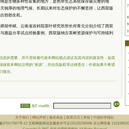
版纳是生物多样性富集的地方，是热带生态系统保存最完整的地
7
得天独厚的地理气候、长期以来对生态保护的不懈坚持，让西双版
现出勃勃生机。
8
9
程师胡华斌、云南省农科院茶叶研究所所长何青元分别介绍了西双
1
取与惠益分享试点经验案例、西双版纳古茶树资源保护与可持续利
信息的需要，并不意味着代表本网站观点或证实其内容的真实性；如其
须保留本网站注明的“来源”，并自负版权等法律责任；作者如果不希望
们接洽。
打印
发E-mail给：
|
|
|
|
|
关于我们
网站声明
服务条款
联系方式
举报
中国科学报社
备07017567号-12
互联网新闻信息服务许可证10120230008
京公网安备 110108020