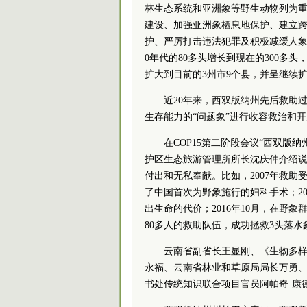
林生态系统和亚洲象等野生动物列为重
建设、加强亚洲象栖息地保护、建立
护、严厉打击违法犯罪及积极减缓人象
0年代的80多头增长到现在的300多头
扩大到目前的3州市9个县，并呈继续
近20年来，西双版纳州先后救助
生存能力的“问题象”进行收容救治和
在COP15第二阶段会议“西双版
护区生态旅游管理所所长沈庆仲介绍
付出和无私奉献。比如，2007年救助
了中国首次为野象施行的妇科手术；20
出生命的代价；2016年10月，在野
80多人的救助队伍，成功拯救3头落水
云南省副省长王显刚、《生物多样
永福、云南省林业和草原局局长万勇
书处传统知识联合项目官员阿帕奇·康