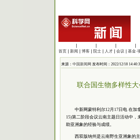
生命科学
|
医学科学
|
化学科学
|
工程材料
|
首页
|
新闻
|
博客
|
院士
|
人才
|
会议
|
基金·
来源：
中国新闻网
发布时间：2022/12/18 14:40:3
联合国生物多样性大
中新网蒙特利尔12月17日电 在
15)第二阶段会议云南主题日活动中
助亚洲象的经验与成绩。
西双版纳州是云南野生亚洲象的主