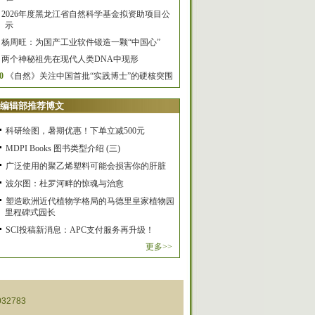
2026年度黑龙江省自然科学基金拟资助项目公
示
杨周旺：为国产工业软件锻造一颗“中国心”
两个神秘祖先在现代人类DNA中现形
0
《自然》关注中国首批“实践博士”的硬核突围
编辑部推荐博文
科研绘图，暑期优惠！下单立减500元
MDPI Books 图书类型介绍 (三)
广泛使用的聚乙烯塑料可能会损害你的肝脏
波尔图：杜罗河畔的惊魂与治愈
塑造欧洲近代植物学格局的马德里皇家植物园
里程碑式园长
SCI投稿新消息：APC支付服务再升级！
更多>>
32783