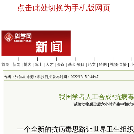
点击此处切换为手机版网页
生命科学
|
医学科学
|
化学科学
|
工程材料
|
信息科学
|
地球科学
|
数理科学
|
首页
|
新闻
|
博客
|
院士
|
人才
|
会议
|
基金·项目
|
论文
|
绘图
|
视频·直播
|
小
作者：张佳星 来源：
科技日报
发布时间：2022/12/15 9:44:47
我国学者人工合成“抗病毒
试验动物感染后六小时产生中和抗
一个全新的抗病毒思路让世界卫生组织