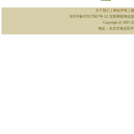
|
|
关于我们
网站声明
京ICP备07017567号-12
互联网新闻信息服
Copyright @ 2007-
地址：北京市海淀区中关村