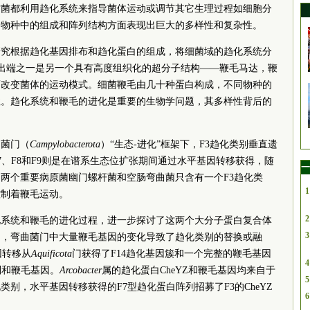
古菌都利用趋化系统来指导菌体运动或调节其它生理过程如细胞分
同物种中的组成和阵列结构方面表现出巨大的多样性和复杂性。
研究根据趋化基因排布和趋化蛋白的组成，将细菌域的趋化系统分
输出端之一是另一个具有高度组织化的超分子结构——鞭毛马达，鞭
而改变菌体的运动模式。细菌鞭毛由几十种蛋白构成，不同物种的
性。趋化系统和鞭毛的进化是重要的生物学问题，其多样性背后的
曲菌门（
Campylobacterota
）“生态-进化”框架下，F3趋化类别垂直遗
7、F8和F9则是在谱系生态位扩张期间通过水平基因转移获得，随
一
两个重要病原菌幽门螺杆菌和空肠弯曲菌只含有一个F3趋化类
1
控制着鞭毛运动。
2
化系统和鞭毛的进化过程，进一步探讨了这两个大分子蛋白复合体
3
明，弯曲菌门中大量鞭毛基因的变化导致了趋化类别的替换或融
因转移从
Aquificota
门获得了F14趋化基因簇和一个完整的鞭毛基因
4
别和鞭毛基因。
Arcobacter
属的趋化蛋白CheYZ和鞭毛基因均来自于
5
化类别，水平基因转移获得的F7型趋化蛋白阵列招募了F3的CheYZ
6