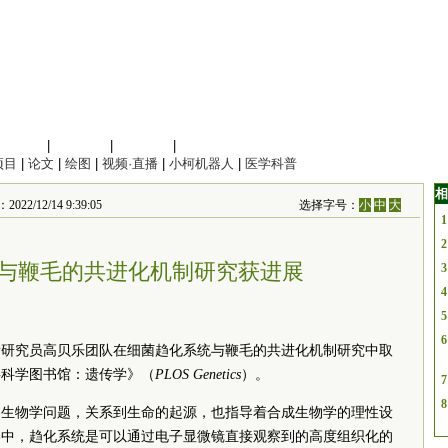
信息科学
|
地球科学
|
数理科学
|
管理综合
项目
|
论文
|
绘图
|
视频·直播
|
小柯机器人
|
医学科普
相
12/14 9:39:05
选择字号：
小
中
大
1
2
与鞭毛的共进化机制研究获进展
3
4
5
6
所研究员高贝乐团队在细菌趋化系统与鞭毛的共进化机制研究中取
共科学图书馆：遗传学》（
PLOS Genetics
）。
7
8
的生物学问题，关系到生命的起源，也指导着合成生物学的理性设
器中，趋化系统是可以通过电子显微镜直接观察到的高度组织化的