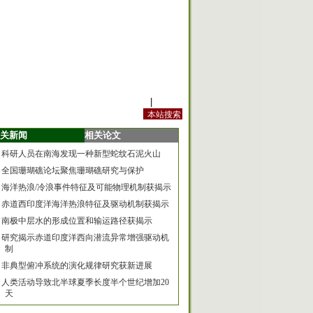
站内规定
|
手机版
关新闻
相关论文
科研人员在南海发现一种新型蛇纹石泥火山
全国珊瑚礁论坛聚焦珊瑚礁研究与保护
海洋热浪/冷浪事件特征及可能物理机制获揭示
赤道西印度洋海洋热浪特征及驱动机制获揭示
南极中层水的形成位置和输运路径获揭示
研究揭示赤道印度洋西向潜流异常增强驱动机
制
非典型俯冲系统的演化规律研究获新进展
人类活动导致北半球夏季长度半个世纪增加20
天