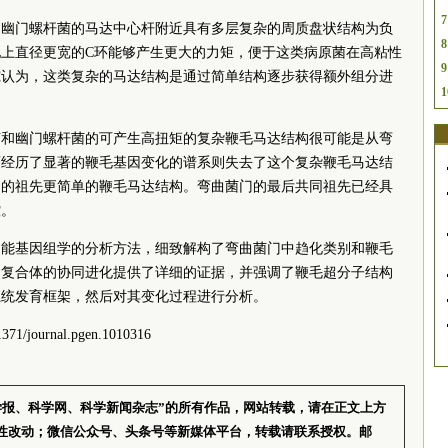
7
和幽门螺杆菌的马达中心杆附近具有多层复杂的周质盘状结构为负
8
上直径更宽的C环能够产生更大的力矩，便于这类病原菌在高粘性
9
究认为，这类复杂的马达结构是通过简单结构逐步获得额外组分进
1
菌和幽门螺杆菌的可产生高扭矩的复杂鞭毛马达结构很可能是从弯
而经历了显著的鞭毛基因变化的谱系则失去了这个复杂鞭毛马达结
们的祖先更简单的鞭毛马达结构。弯曲菌门的最后共同祖先已经具
控。
功能基因组学的分析方法，细致解构了弯曲菌门中趋化类别和鞭毛
白复合体的协同进化提供了详细的证据，并强调了鞭毛超分子结构
系统发育框架，然后对其变化过程进行分析。
1/journal.pgen.1010316
学报、科学网、科学新闻杂志”的所有作品，网站转载，请在正文上方
性改动；微信公众号、头条号等新媒体平台，转载请联系授权。邮