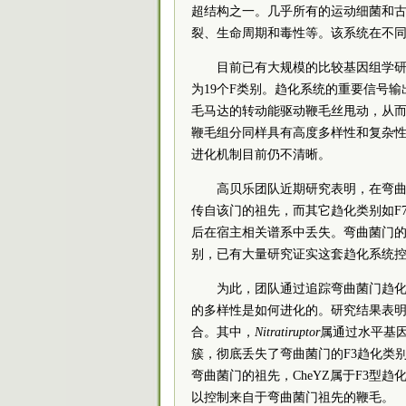
超结构之一。几乎所有的运动细菌和
裂、生命周期和毒性等。该系统在不
目前已有大规模的比较基因组学
为19个F类别。趋化系统的重要信号
毛马达的转动能驱动鞭毛丝甩动，从
鞭毛组分同样具有高度多样性和复杂
进化机制目前仍不清晰。
高贝乐团队近期研究表明，在弯
传自该门的祖先，而其它趋化类别如F
后在宿主相关谱系中丢失。弯曲菌门的
别，已有大量研究证实这套趋化系统
为此，团队通过追踪弯曲菌门趋
的多样性是如何进化的。研究结果表
合。其中，
Nitratiruptor
属通过水平基
簇，彻底丢失了弯曲菌门的F3趋化类
弯曲菌门的祖先，CheYZ属于F3型趋
以控制来自于弯曲菌门祖先的鞭毛。