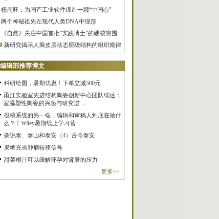
杨周旺：为国产工业软件锻造一颗“中国心”
两个神秘祖先在现代人类DNA中现形
《自然》关注中国首批“实践博士”的硬核突围
0
新研究揭示人脑皮层动态层级结构的组织规律
编辑部推荐博文
科研绘图，暑期优惠！下单立减500元
甬江实验室先进结构陶瓷创新中心团队综述：
室温塑性陶瓷的兴起与研究进 ...
投稿系统的另一端，编辑和审稿人到底在做什
么？丨Wiley暑期线上学习营
杂说泰、泰山和泰安（4）古今泰安
果糖充当肿瘤转移信号
甜菜根汁可以缓解怀孕对肾脏的压力
更多>>