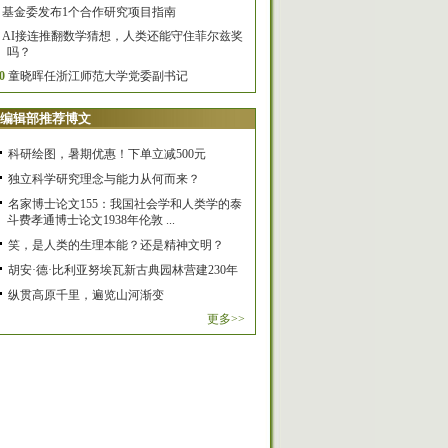
基金委发布1个合作研究项目指南
AI接连推翻数学猜想，人类还能守住菲尔兹奖
吗？
0
童晓晖任浙江师范大学党委副书记
编辑部推荐博文
科研绘图，暑期优惠！下单立减500元
独立科学研究理念与能力从何而来？
名家博士论文155：我国社会学和人类学的泰
斗费孝通博士论文1938年伦敦 ...
笑，是人类的生理本能？还是精神文明？
胡安·德·比利亚努埃瓦新古典园林营建230年
纵贯高原千里，遍览山河渐变
更多>>