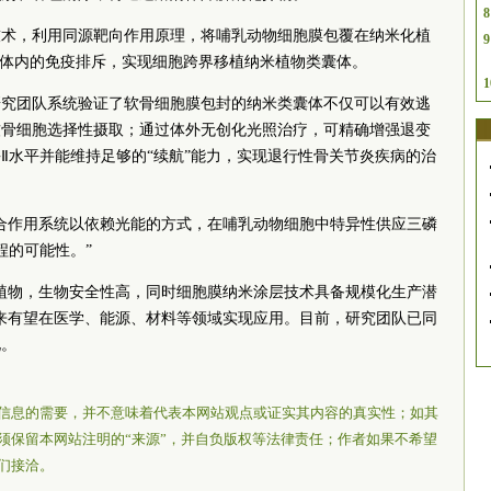
8
技术，利用同源靶向作用原理，将哺乳动物细胞膜包覆在纳米化植
9
免体内的免疫排斥，实现细胞跨界移植纳米植物类囊体。
1
研究团队系统验证了软骨细胞膜包封的纳米类囊体不仅可以有效逃
软骨细胞选择性摄取；通过体外无创化光照治疗，可精确增强退变
Ⅱ水平并能维持足够的“续航”能力，实现退行性骨关节炎疾病的治
合作用系统以依赖光能的方式，在哺乳动物细胞中特异性供应三磷
程的可能性。”
植物，生物安全性高，同时细胞膜纳米涂层技术具备规模化生产潜
来有望在医学、能源、材料等领域实现应用。目前，研究团队已同
化。
信息的需要，并不意味着代表本网站观点或证实其内容的真实性；如其
须保留本网站注明的“来源”，并自负版权等法律责任；作者如果不希望
们接洽。