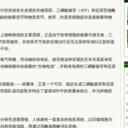
行性疾病发生发展的关键原因，三磷酸腺苷（ATP）和还原型辅酶
可或缺的能量货币和物质货币。然而，向退变细胞提供直接能量和物
床上致畸致残的主要原因，正是由于软骨细胞的能量代谢失衡，三
节软骨破坏。目前骨关节炎的生物治疗还无法系统性地纠正损伤退
后不佳。
生氧气和糖，而动物恰恰相反。能否将这种宏观的互补关系延伸至
一
动物细胞补给能量的“生物电池”，并精准地调控三磷酸腺苷和还原
1
应细胞器——类囊体，正是一个可控、稳定生成三磷酸腺苷和还原
2
研究团队成功提取并纯化了菠菜绿叶中的类囊体组分，作为跨物质
3
4
5
6
组分研究进展缓慢。人体拥有一套复杂的免疫系统，以巨噬细胞为
7
识别和吞噬清除，再通过溶酶体降解消化异物。