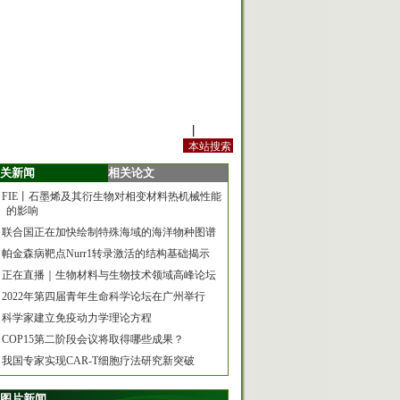
站内规定
|
手机版
关新闻
相关论文
FIE丨石墨烯及其衍生物对相变材料热机械性能
的影响
联合国正在加快绘制特殊海域的海洋物种图谱
帕金森病靶点Nurr1转录激活的结构基础揭示
正在直播｜生物材料与生物技术领域高峰论坛
2022年第四届青年生命科学论坛在广州举行
科学家建立免疫动力学理论方程
COP15第二阶段会议将取得哪些成果？
我国专家实现CAR-T细胞疗法研究新突破
图片新闻