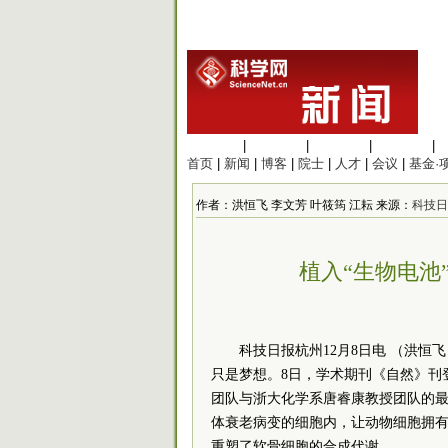
生命科学
|
医学科学
|
化学科学
|
工程材料
|
首页
|
新闻
|
博客
|
院士
|
人才
|
会议
|
基金·
作者：洪恒飞 李文芳 叶筱筠 江耘 来源：
科技日
植入“生物电池
科技日报杭州12月8日电 （洪恒
只是梦想。8日，学术期刊《自然》刊
团队与浙大化学系唐睿康教授团队的
体衰老病变的细胞内，让动物细胞拥
重塑了软骨细胞的合成代谢。