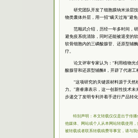
研究团队开发了细胞膜纳米涂层
物类囊体外层，用一招“瞒天过海”避
范顺武介绍，历经一年多时间，
避免疫系统清除，同时还能被退变的
软骨细胞内的三磷酸腺苷、还原型辅酶
疗。
论文评审专家认为：“利用植物光
酸腺苷和还原型辅酶Ⅱ，开辟了代谢工
“这项研究的关键原材料源于天然
力。”唐睿康表示，这一创新性技术未
步递交了发明专利并着手进行产品转
特别声明：本文转载仅仅是出于传播
他媒体、网站或个人从本网站转载使用，
被转载或者联系转载稿费等事宜，请与我