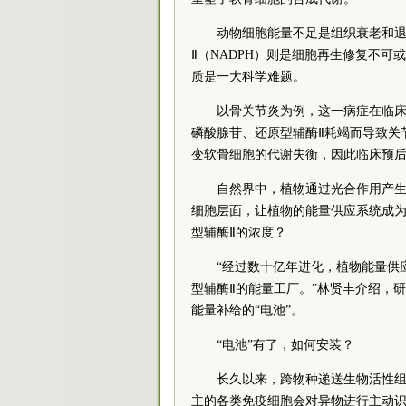
动物细胞能量不足是组织衰老和退
Ⅱ（NADPH）则是细胞再生修复不
质是一大科学难题。
以骨关节炎为例，这一病症在临
磷酸腺苷、还原型辅酶Ⅱ耗竭而导致关
变软骨细胞的代谢失衡，因此临床预
自然界中，植物通过光合作用产
细胞层面，让植物的能量供应系统成为
型辅酶Ⅱ的浓度？
“经过数十亿年进化，植物能量供
型辅酶Ⅱ的能量工厂。”林贤丰介绍，
能量补给的“电池”。
“电池”有了，如何安装？
长久以来，跨物种递送生物活性
主的各类免疫细胞会对异物进行主动