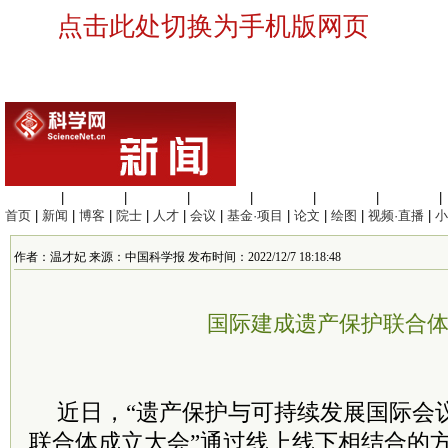
点击此处切换为手机版网页
生命科学
|
医学科学
|
化学科学
|
工程材料
|
信息科学
|
地球科学
|
数理科学
|
首页
|
新闻
|
博客
|
院士
|
人才
|
会议
|
基金·项目
|
论文
|
绘图
|
视频·直播
|
小
作者：温才妃 来源：中国科学报 发布时间：2022/12/7 18:18:48
国际建成遗产保护联合
近日，“遗产保护与可持续发展国际会
联合体成立大会”通过线上线下相结合的方