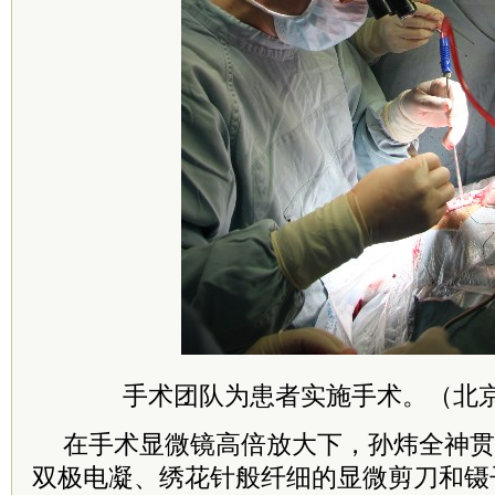
手术团队为患者实施手术。（北
在手术显微镜高倍放大下，孙炜全神贯
双极电凝、绣花针般纤细的显微剪刀和镊