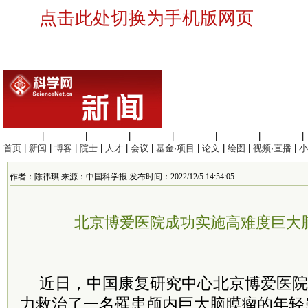
点击此处切换为手机版网页
生命科学
|
医学科学
|
化学科学
|
工程材料
|
信息科学
|
地球科学
|
数理科学
|
首页
|
新闻
|
博客
|
院士
|
人才
|
会议
|
基金·项目
|
论文
|
绘图
|
视频·直播
|
小
作者：陈祎琪 来源：中国科学报 发布时间：2022/12/5 14:54:05
北京博爱医院成功实施高难度巨大
近日，中国康复研究中心北京博爱医院
力救治了一名罹患颅内巨大脑膜瘤的年轻患