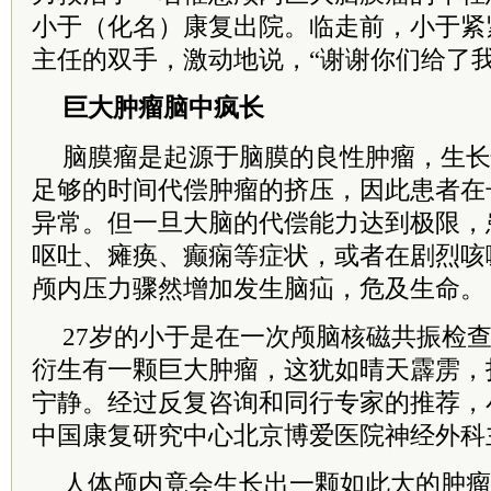
小于（化名）康复出院。临走前，小于紧
主任的双手，激动地说，“谢谢你们给了我
巨大肿瘤脑中疯长
脑膜瘤是起源于脑膜的良性肿瘤，生长
足够的时间代偿肿瘤的挤压，因此患者在
异常。但一旦大脑的代偿能力达到极限，
呕吐、瘫痪、癫痫等症状，或者在剧烈咳
颅内压力骤然增加发生脑疝，危及生命。
27岁的小于是在一次颅脑核磁共振检
衍生有一颗巨大肿瘤，这犹如晴天霹雳，
宁静。经过反复咨询和同行专家的推荐，
中国康复研究中心北京博爱医院神经外科
人体颅内竟会生长出一颗如此大的肿瘤