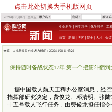
点击此处切换为手机版网页
生命科学
|
医学科学
|
化学科学
|
工
首页
|
新闻
|
博客
|
院士
|
人才
|
会议
来源：
央视新闻客户端
发布时间：2022/11/28 11:45:29
保持随时备战状态17年 第一个把筋斗翻
据中国载人航天工程办公室消息，经空
指挥部研究决定，费俊龙、邓清明、张陆
十五号载人飞行任务，由费俊龙担任指令