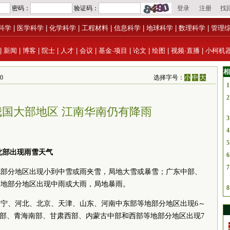
科学
|
医学科学
|
化学科学
|
工程材料
|
信息科学
|
地球科学
|
数理科学
|
管理
|
新闻
|
博客
|
院士
|
人才
|
会议
|
基金·项目
|
论文
|
绘图
|
视频·直播
|
小柯机
相
0
选择字号：
小
中
大
1
2
国大部地区 江南华南仍有降雨
3
4
5
北部出现雨雪天气
6
7
地部分地区出现小到中雪或雨夹雪，局地大雪或暴雪；广东中部、
等地部分地区出现中雨或大雨，局地暴雨。
8
、辽宁、河北、北京、天津、山东、河南中东部等地部分地区出现6～
疆北部、青海南部、甘肃西部、内蒙古中部和西部等地部分地区出现7