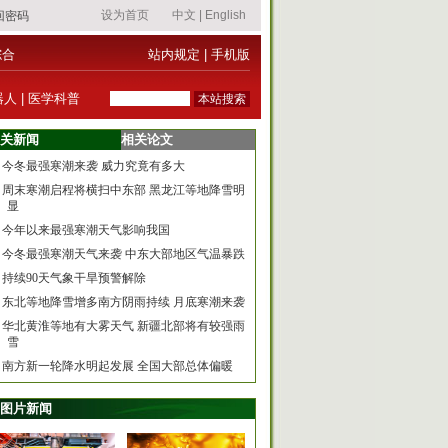
综合
站内规定
|
手机版
器人
|
医学科普
关新闻
相关论文
今冬最强寒潮来袭 威力究竟有多大
周末寒潮启程将横扫中东部 黑龙江等地降雪明
显
今年以来最强寒潮天气影响我国
今冬最强寒潮天气来袭 中东大部地区气温暴跌
持续90天气象干旱预警解除
东北等地降雪增多南方阴雨持续 月底寒潮来袭
华北黄淮等地有大雾天气 新疆北部将有较强雨
雪
南方新一轮降水明起发展 全国大部总体偏暖
图片新闻