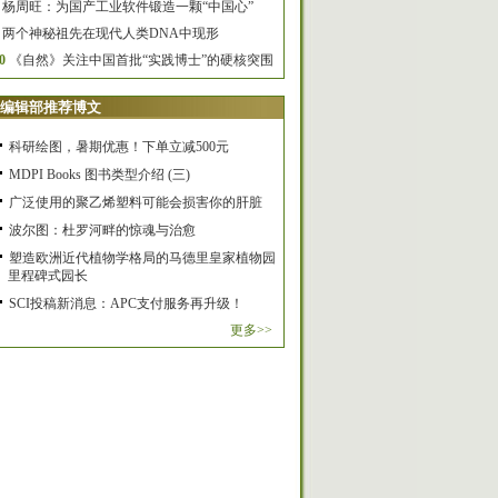
杨周旺：为国产工业软件锻造一颗“中国心”
两个神秘祖先在现代人类DNA中现形
0
《自然》关注中国首批“实践博士”的硬核突围
编辑部推荐博文
科研绘图，暑期优惠！下单立减500元
MDPI Books 图书类型介绍 (三)
广泛使用的聚乙烯塑料可能会损害你的肝脏
波尔图：杜罗河畔的惊魂与治愈
塑造欧洲近代植物学格局的马德里皇家植物园
里程碑式园长
SCI投稿新消息：APC支付服务再升级！
更多>>