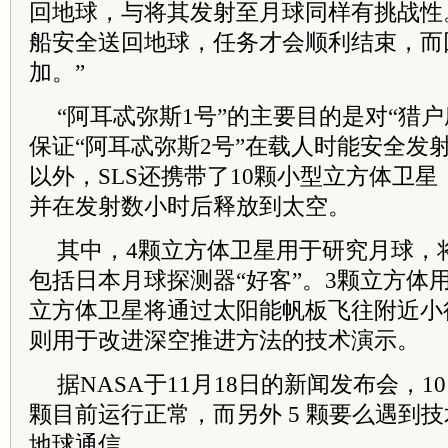
回地球，与将其发射至月球同样有挑战性。
船安全送回地球，任务才会顺利结束，而
加。”
“阿耳忒弥斯1号”的主要目的是对“猎
保证“阿耳忒弥斯2号”在载人时能安全发
以外，SLS还携带了10颗小型立方体卫星
并在发射数小时后释放到太空。
其中，4颗立方体卫星用于研究月球，
包括日本月球探测器“好客”。3颗立方体
立方体卫星将通过太阳能帆板飞往附近小
则用于改进深空推进方法的技术演示。
据NASA于11月18日的新闻发布会，1
颗目前运行正常，而另外 5 颗要么遇到
地球通信。