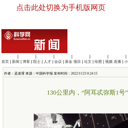
点击此处切换为手机版网页
生命科学
|
医学科学
|
化学科学
|
工程材料
|
信息科学
|
地球科学
|
数理科学
|
首页
|
新闻
|
博客
|
院士
|
人才
|
会议
|
基金·项目
|
论文
|
绘图
|
视频·直播
|
小
作者：孟凌霄 来源：中国科学报 发布时间：2022/11/23 0:24:15
130公里内，“阿耳忒弥斯1号