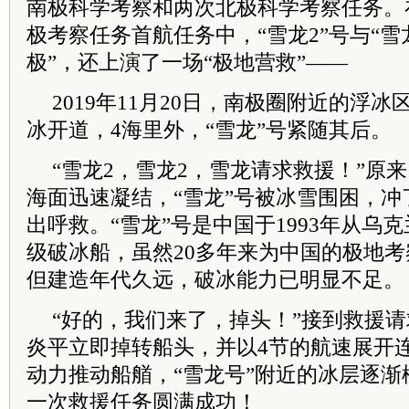
南极科学考察和两次北极科学考察任务。
极考察任务首航任务中，“雪龙2”号与“雪
极”，还上演了一场“极地营救”——
2019年11月20日，南极圈附近的浮冰
冰开道，4海里外，“雪龙”号紧随其后。
“雪龙2，雪龙2，雪龙请求救援！”原
海面迅速凝结，“雪龙”号被冰雪围困，
出呼救。“雪龙”号是中国于1993年从乌
级破冰船，虽然20多年来为中国的极地
但建造年代久远，破冰能力已明显不足。
“好的，我们来了，掉头！”接到救援请
炎平立即掉转船头，并以4节的航速展开
动力推动船艏，“雪龙号”附近的冰层逐渐松
一次救援任务圆满成功！