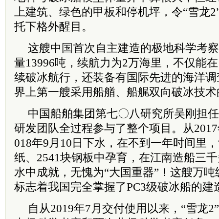
上建筑、绿色的甲板和停机坪，令“雪龙2
托下格外醒目。
这艘中国首次自主建造的极地科学考察
量13996吨，续航力为2万海里，不仅能在
续破冰航行，还装备有国际先进的海洋调
界上第一艘采用船艏、船艉双向破冰技术
中国船舶集团第七〇八研究所吴刚担任总
研发团队全过程参与了整个项目。从201
018年9月10日下水，在不到一年时间里，“
纸、2541块钢板中孕育，在江南造船三
水中成就，无愧为“大国重器”！这艘万
标志着我国完全掌握了PC3级破冰船的建
自从2019年7月交付使用以来，“雪龙