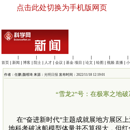
点击此处切换为手机版网页
生命科学
|
医学科学
|
化学科学
|
工程材料
|
信息科学
|
地球科学
|
数理科学
|
首页
|
新闻
|
博客
|
院士
|
人才
|
会议
|
基金·项目
|
论文
|
绘图
|
视频·直播
|
小
作者：任鹏 颜维琦 来源：
光明日报
发布时间：2022/11/18 12:19:01
“雪龙2”号：在极寒之地
在“奋进新时代”主题成就展地方展区上
地科考破冰船模型体量并不算很大，但红