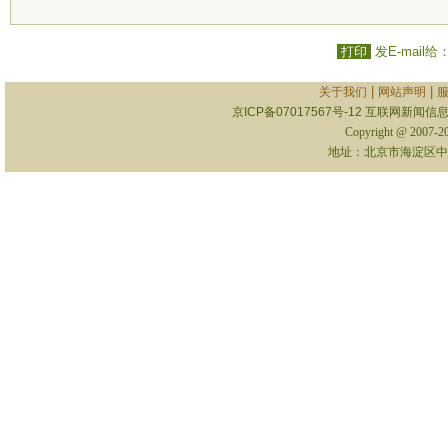
打印
发E-mail给
|
|
关于我们
网站声明
京ICP备07017567号-12
互联网新闻信息服
Copyright @ 2007-
地址：北京市海淀区中关村