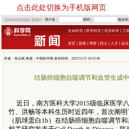
点击此处切换为手机版网页
生命科学
|
医学科学
|
化学科学
|
工
首页
|
新闻
|
博客
|
院士
|
人才
|
会议
作者：朱汉斌 来源：中国科学报 发布时间：2022/11/15 18:53:48
结肠癌细胞自噬调节和血管生成
近日，南方医科大学2015级临床医学
竹、洪畅等本科生历时近四年，首次阐明了
（肌球蛋白1b）在结肠癌细胞自噬调节