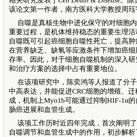
相关研究发表于
Cell Death & Disease
。陈
该论文第一作者，南方医科大学教授周珏
自噬是真核生物中进化保守的对细胞内
重要过程，是机体维持稳态的重要生理活
自噬既可引起癌细胞自噬性死亡，提高肿
在营养缺乏、缺氧等应激条件下增加癌细
存率。因此，对于细胞自噬机制的深入研
和治疗方案的选择中占有重要地位。
在该项研究中，陈奕鸿等人报道了分子马
中高表达，并能促进CRC细胞的增殖、
成，机制上Myo1b可能通过抑制HIF-1
肠癌进展和血管生成。
该项工作历时近四年完成，首次阐明了M
自噬调节和血管生成中的作用，初步解析了