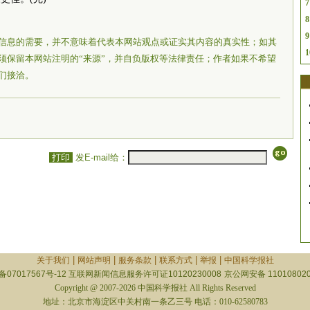
7
8
9
信息的需要，并不意味着代表本网站观点或证实其内容的真实性；如其
1
须保留本网站注明的“来源”，并自负版权等法律责任；作者如果不希望
们接洽。
打印
发E-mail给：
|
|
|
|
|
关于我们
网站声明
服务条款
联系方式
举报
中国科学报社
备07017567号-12
互联网新闻信息服务许可证10120230008
京公网安备 110108020
Copyright @ 2007-2026 中国科学报社 All Rights Reserved
地址：北京市海淀区中关村南一条乙三号 电话：010-62580783