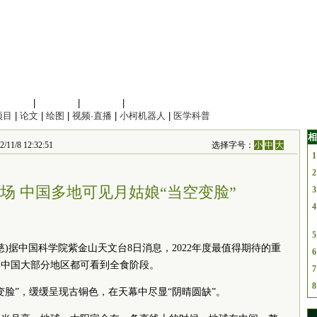
信息科学
|
地球科学
|
数理科学
|
管理综合
项目
|
论文
|
绘图
|
视频·直播
|
小柯机器人
|
医学科普
相
1/8 12:32:51
选择字号：
小
中
大
1
2
登场 中国多地可见月姑娘“当空变脸”
3
4
5
慈)据中国
科学院
紫金山天文台8日消息，2022年度最值得期待的重
6
，中国大部分地区都可看到全食阶段。
7
8
变脸”，缓缓呈现古铜色，在天幕中尽显“阴晴圆缺”。