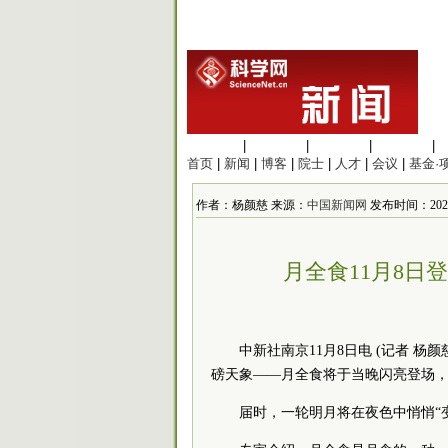
生命科学
|
医学科学
|
化学科学
|
工程材料
|
首页
|
新闻
|
博客
|
院士
|
人才
|
会议
|
基金·
作者：杨颜慈 来源：
中国新闻网
发布时间：2022/1
月全食11月8日
中新社南京11月8日电 (记者 杨颜
磅天象——月全食将于当晚闪亮登场
届时，一轮明月将在夜色中悄悄“