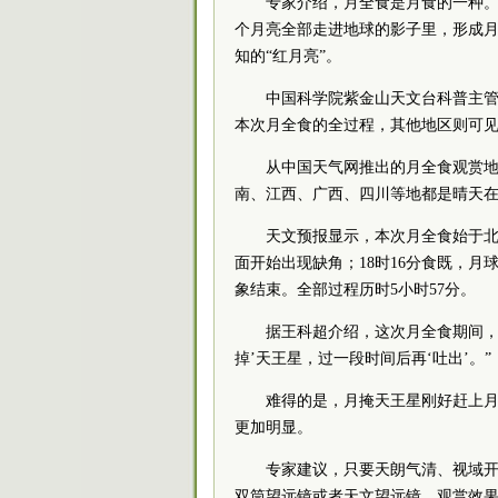
专家介绍，月全食是月食的一种
个月亮全部走进地球的影子里，形成
知的“红月亮”。
中国
科学院
紫金山天文台科普主
本次月全食的全过程，其他地区则可
从中国天气网推出的月全食观赏
南、江西、广西、四川等地都是晴天
天文预报显示，本次月全食始于北京
面开始出现缺角；18时16分食既，月球
象结束。全部过程历时5小时57分。
据王科超介绍，这次月全食期间，
掉’天王星，过一段时间后再‘吐出’。”
难得的是，月掩天王星刚好赶上
更加明显。
专家建议，只要天朗气清、视域
双筒望远镜或者天文望远镜，观赏效果