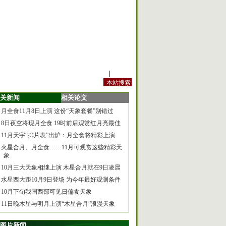
站内规定
|
手机版
关新闻
相关论文
月全食11月8日上演 这份“天象套餐”别错过
8日夜空将现月全食 19时前后观赏红月亮最佳
11月天宇“排片表”出炉：月全食将精彩上演
火星合月、月全食……11月可观赏这些精彩天
象
10月三大天象相继上演 木星合月就在9日凌晨
水星西大距10月9日登场 为今年最好观测条件
10月下旬我国西部可见日偏食天象
11日晚木星与明月上演“木星合月”浪漫天象
图片新闻