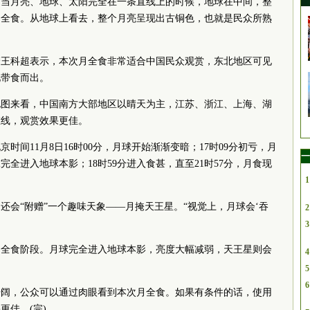
。当月亮、地球、太阳完全在一条直线上的时候，地球在中间，整
月全食。从地球上看去，整个月亮呈现出古铜色，也就是民众所熟
管王科超表示，本次月全食非常适合中国民众观赏，东北地区可见
见带食而出。
地图
来看，中国南方大部地区以晴天为主，江苏、浙江、上海、湖
在线，观赏效果更佳。
时间11月8日16时00分，月球开始渐渐变暗；17时09分初亏，月
一
完全进入地球本影；18时59分进入食甚，直至21时57分，月食现
1
还会“附赠”一个趣味天象——月掩天王星。“视觉上，月球会‘吞
2
3
月全食阶段。月球完全进入地球本影，亮度大幅减弱，天王星则会
4
5
6
开阔，公众可以通过肉眼看到本次月全食。如果有条件的话，使用
更佳。(完)