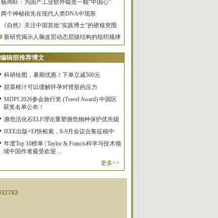
杨周旺：为国产工业软件锻造一颗“中国心”
两个神秘祖先在现代人类DNA中现形
《自然》关注中国首批“实践博士”的硬核突围
0
新研究揭示人脑皮层动态层级结构的组织规律
编辑部推荐博文
科研绘图，暑期优惠！下单立减500元
甜菜根汁可以缓解怀孕对肾脏的压力
MDPI 2026参会旅行奖 (Travel Award) 中国区
获奖名单公布！
濒危活化石ELF理论重塑濒危物种保护优先级
IEEE出版+EI快检索，8-9月会议合集征稿中
年度Top 10榜单 | Taylor & Francis科学与技术领
域中国作者最受欢迎 ...
更多>>
32783