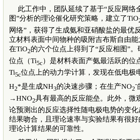
此工作中，团队延续了基于“反应网络全
图”分析的理论催化研究策略，建立了TiO
网络”，获得了生成氨和亚硝酸盐的最优
立材料表面中间物种的吸附吉布斯自由能
在TiO
的六个位点上得到了“反应相图”。
2
位点（Ti
）是材料表面产氨最活跃的位
5c
Ti
位点上的动力学计算，发现在低电极
5c
-
H
*是生成NH
的决速步骤；在生产NO
2
3
2
→HNO
具有最高的反应能垒。此外，微
2
论预测出的反应选择性随电极电势的变化
结果吻合，且理论速率与实验结果有很好
理论计算结果的可靠性。