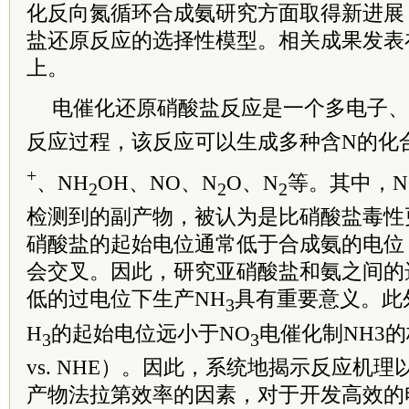
化反向氮循环合成氨研究方面取得新进展
盐还原反应的选择性模型。相关成果发表
上。
电催化还原硝酸盐反应是一个多电子、
反应过程，该反应可以生成多种含N的化
+
、NH
OH、NO、N
O、N
等。其中，N
2
2
2
检测到的副产物，被认为是比硝酸盐毒性
硝酸盐的起始电位通常低于合成氨的电位
会交叉。因此，研究亚硝酸盐和氨之间的
低的过电位下生产NH
具有重要意义。此
3
H
的起始电位远小于NO
电催化制NH3的
3
3
vs. NHE）。因此，系统地揭示反应机
产物法拉第效率的因素，对于开发高效的