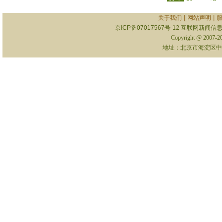
|
|
关于我们
网站声明
京ICP备07017567号-12
互联网新闻信息服
Copyright @ 2007-
地址：北京市海淀区中关村