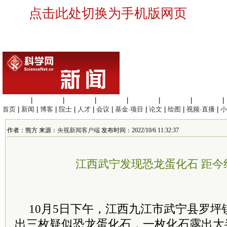
点击此处切换为手机版网页
生命科学
|
医学科学
|
化学科学
|
工程材料
|
信息科学
|
地球科学
|
数理科学
|
首页
|
新闻
|
博客
|
院士
|
人才
|
会议
|
基金·项目
|
论文
|
绘图
|
视频·直播
|
小
作者：熊方 来源：
央视新闻客户端
发布时间：2022/10/6 11:32:37
江西武宁发现恐龙蛋化石 距今约
10月5日下午，江西九江市武宁县罗
出三枚疑似恐龙蛋化石，一枚化石露出大