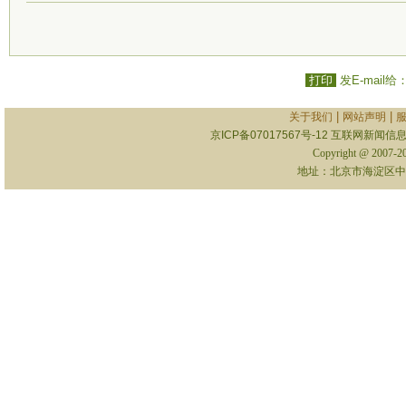
打印
发E-mail给
|
|
关于我们
网站声明
京ICP备07017567号-12
互联网新闻信息服
Copyright @ 2007-
地址：北京市海淀区中关村