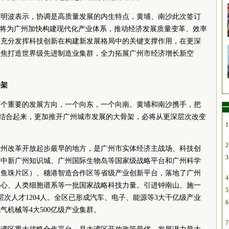
李明波表示，协调是高质量发展的内生特点，黄埔、南沙此次签订
，将为广州加快构建现代化产业体系，推动经济发展质量变革、效率
要充分发挥科技创新在构建新发展格局中的关键支撑作用，在更深
聚焦打造世界级先进制造业集群，全力拓展广州市经济增长新空
骨架
两个重要的发展方向，一个向东，一个向南。黄埔和南沙携手，把
一
引力结合起来，更加推开广州城市发展的大骨架，必将从更深层次改变
1
2
广州改革开放起步最早的地方，是广州市实体经济主战场、科技创
3
有中新广州知识城、广州国际生物岛等国家级战略平台和广州科学
（鱼珠片区）、穗港智造合作区等省级产业创新平台，落地了广州
4
中心、人类细胞谱系等一批国家战略科技力量。引进钟南山、施一
5
层次人才1204人。全区已形成汽车、电子、能源等3大千亿级产业
6
机械等4大500亿级产业集群。
7