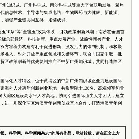
广州知识城、广州科学城、南沙科学城等重大平台联动发展，聚焦
一代信息技术、半导体与集成电路、生物医药与大健康、新能源、
作，加强产业链协同互补，拓链成群。
“美玉10条”等“金镶玉”政策体系，引领政策创新风潮；南沙在全国首
体系，围绕总部经济、科技创新、重点发展产业、战略性新兴产业、人才
。双方将着力构建有利于促进创新、激发活力的体制机制，积极聚
市场准入、对外开放等重点领域和关键环节，联合向国家争取一批
自贸区政策创新并优先复制推广至中新广州知识城，共同打造跨区
个国际化人才特区，位于黄埔区的中新广州知识城正全力建设国际
国家海外人才离岸创新创业基地，共集聚院士138名、高端领军和骨
澳大湾区建设高水平人才高地，协同引进国际顶尖人才团队，建立
制，进一步深化两区港澳青年创新创业基地合作，打造港澳青年创
学报、科学网、科学新闻杂志”的所有作品，网站转载，请在正文上方