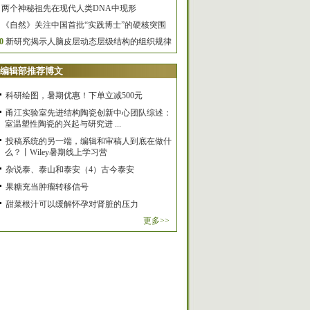
两个神秘祖先在现代人类DNA中现形
《自然》关注中国首批“实践博士”的硬核突围
0
新研究揭示人脑皮层动态层级结构的组织规律
编辑部推荐博文
科研绘图，暑期优惠！下单立减500元
甬江实验室先进结构陶瓷创新中心团队综述：
室温塑性陶瓷的兴起与研究进 ...
投稿系统的另一端，编辑和审稿人到底在做什
么？丨Wiley暑期线上学习营
杂说泰、泰山和泰安（4）古今泰安
果糖充当肿瘤转移信号
甜菜根汁可以缓解怀孕对肾脏的压力
更多>>