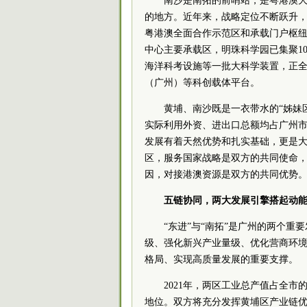
南沙是南拓的前哨站，是粤港澳
的地方。近年来，战略定位不断跃升
粤港澳全面合作示范区和承载门户枢
中心主要承载区，明珠科学园已集聚1
海洋科考设施等一批大科学装置，正
（广州）等科创载体平台。
黄埔、南沙既是一衣带水的“姊妹
实际利用外资、进出口总额均占广州市
发展有着天然优势和扎实基础，更是
区，服务国家战略是双方的共同使命
因，对接港澳资源是双方的共同优势
五链协同，两大发展引擎搭起动
“东进”与“南拓”是广州的两个
级、强化新兴产业量级、优化营商环境
格局、实现高质量发展的重要支撑。
2021年，两区工业总产值占全
地位。双方将充分发挥黄埔区产业链优