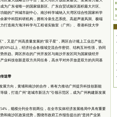
大湾区重大战略合作平台，是大湾区开放政策最优、发展潜力最大
8
，成为广东省唯一的国家级新区、广东自贸试验区面积最大片区、
9
纽功能的广州城市副中心。南沙科学城纳入大湾区综合性国家科学
1
0余家
中科院
科研机构，拥有冷泉生态系统、高超声速风洞、极端
全力打造南方海洋科学与工程省实验室（广州）、香港科技大学
区”，又是广州高质量发展的“双子星”，两区合计规上工业总产值、
的50%以上，经济社会各领域交流合作密切、结构互补性强，协同
大势所趋。两区所在的广州开发区与南沙开发区同为国家级经开
，产业科技创新是双方共同任务，高水平对外开放是双方的共同基
。
能传送带
重要发展方向，黄埔和南沙的合作，将有力推动广州提升科技创新能
等级，打造广州“老城市新活力”引领示范区，成为广州构建新发展
市的54%，规模分列全市前两位，在全市实体经济发展格局中具有重要
势和南沙区政策优势，围绕市政府工作报告提出的“坚持产业第