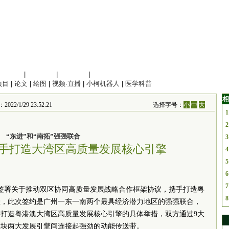
信息科学
|
地球科学
|
数理科学
|
管理综合
项目
|
论文
|
绘图
|
视频·直播
|
小柯机器人
|
医学科普
相
1/29 23:52:21
选择字号：
小
中
大
1
2
“东进”和“南拓”强强联合
3
手打造大湾区高质量发展核心引擎
4
5
6
7
区签署关于推动双区协同高质量发展战略合作框架协议，携手打造粤
8
悉，此次签约是广州一东一南两个最具经济潜力地区的强强联合，
打造粤港澳大湾区高质量发展核心引擎的具体举措，双方通过9大
板块两大发展引擎间连接起强劲的动能传送带。