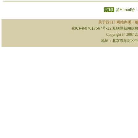
打印
发E-mail给
|
|
关于我们
网站声明
京ICP备07017567号-12
互联网新闻信息服
Copyright @ 2007-
地址：北京市海淀区中关村