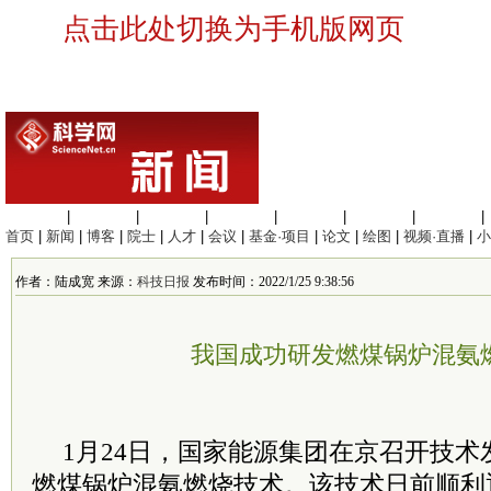
点击此处切换为手机版网页
生命科学
|
医学科学
|
化学科学
|
工程材料
|
信息科学
|
地球科学
|
数理科学
|
首页
|
新闻
|
博客
|
院士
|
人才
|
会议
|
基金·项目
|
论文
|
绘图
|
视频·直播
|
小
作者：陆成宽 来源：
科技日报
发布时间：2022/1/25 9:38:56
我国成功研发燃煤锅炉混氨
1月24日，国家能源集团在京召开技
燃煤锅炉混氨燃烧技术。该技术日前顺利