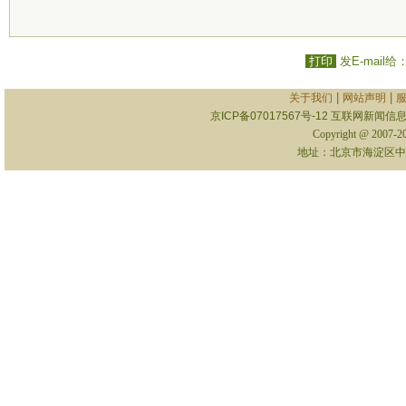
打印
发E-mail给
|
|
关于我们
网站声明
京ICP备07017567号-12
互联网新闻信息服
Copyright @ 2007-
地址：北京市海淀区中关村