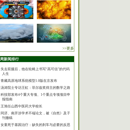
>>更多
周新闻排行
失去双腿后，他在轮椅上书写“高可信”的代码
人生
青藏高原地球系统模型1.0版在京发布
汤涛院士专访王虹：菲尔兹奖得主的数学之路
科技部发布4个重大专项、1个重点专项项目申
报指南
王旭任山西中医药大学校长
同济、南开涉学术不端论文，被《自然》及子
刊撤稿
女童死于基因治疗：缺失的刹车与必要的反思