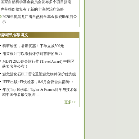
国家自然科学基金委员会发布多个项目指南
声带损伤修复有了新的非注射治疗策略
0
2026年度黑龙江省自然科学基金拟资助项目公
示
编辑部推荐博文
科研绘图，暑期优惠！下单立减500元
甜菜根汁可以缓解怀孕对肾脏的压力
MDPI 2026参会旅行奖 (Travel Award) 中国区
获奖名单公布！
濒危活化石ELF理论重塑濒危物种保护优先级
IEEE出版+EI快检索，8-9月会议合集征稿中
年度Top 10榜单 | Taylor & Francis科学与技术领
域中国作者最受欢迎 ...
更多>>