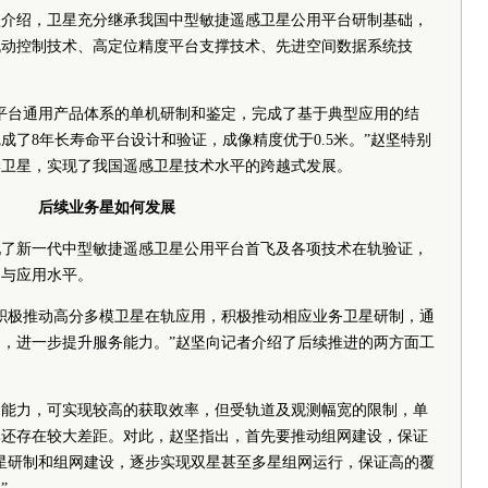
坚介绍，卫星充分继承我国中型敏捷遥感卫星公用平台研制基础，
机动控制技术、高定位精度平台支撑技术、先进空间数据系统技
平台通用产品体系的单机研制和鉴定，完成了基于典型应用的结
成了8年长寿命平台设计和验证，成像精度优于0.5米。”赵坚特别
学卫星，实现了我国遥感卫星技术水平的跨越式发展。
后续业务星如何发展
现了新一代中型敏捷遥感卫星公用平台首飞及各项技术在轨验证，
制与应用水平。
积极推动高分多模卫星在轨应用，积极推动相应业务卫星研制，通
，进一步提升服务能力。”赵坚向记者介绍了后续推进的两方面工
动能力，可实现较高的获取效率，但受轨道及观测幅宽的限制，单
比还存在较大差距。对此，赵坚指出，首先要推动组网建设，保证
星研制和组网建设，逐步实现双星甚至多星组网运行，保证高的覆