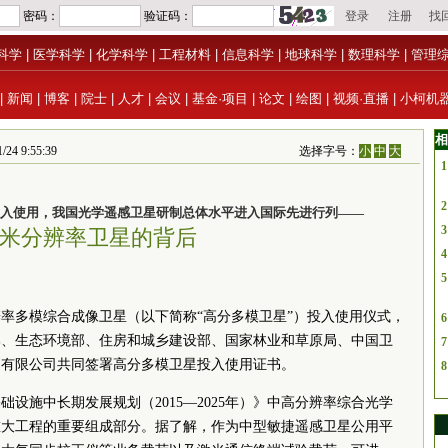
科学
|
医学科学
|
化学科学
|
工程材料
|
信息科学
|
地球科学
|
数理科学
|
管理
|
新闻
|
博客
|
院士
|
人才
|
会议
|
基金·项目
|
论文
|
绘图
|
视频·直播
|
小柯机
相
4 9:55:39
选择字号：
小
中
大
1
2
入使用，我国光学遥感卫星研制总体水平进入国际先进行列——
3
.5米分辨率卫星的背后
4
5
率多模综合成像卫星（以下简称“高分多模卫星”）投入使用仪式，
6
部、生态环境部、住房和城乡建设部、国家林业和草原局、中国卫
7
团有限公司共同签署高分多模卫星投入使用证书。
8
设施中长期发展规划（2015—2025年）》中高分辨率综合光学
重大工程的重要组成部分。据了解，作为中型敏捷遥感卫星公用平