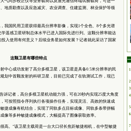
、大气同步校正仪等业务载荷以及激光通信终端试验载荷，可进一
用、地质勘查以及应急减灾、农业调查、住建监测、林业保护等领
，我国民用卫星获得最高分辨率影像，实现1个全色、8个多光谱
国光学遥感卫星研制总体水平已进入国际先进行列。这颗分辨率能达
它的投入使用有何意义？后续业务星如何发展？记者就此采访了国家
。
这颗卫星有哪些特点
一
星发射中心成功发射了高分多模卫星，该卫星是具备0.5米分辨率的民
1
施规划中首颗发射的科研卫星，目前已完成了在轨测试工作，现已
2
3
坚告诉记者，高分多模卫星机动能力强，可在20秒内实现25度大角度
4
理，可按照指令序列执行各项操作任务，实现灵活、高效的快速成
5
机敏捷成像有机结合，实现了同轨多点目标成像、同轨多条带拼幅
6
扫成像等多种敏捷成像模式，大幅提高了图像获取效率。
7
很高。“该卫星主载荷是一台大口径长焦距敏捷相机，在中型敏捷