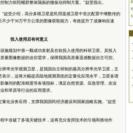
8
控制力矩陀螺群整体隔振的微振动抑制方案。”赵坚指出。
9
。”赵坚介绍，高分多模卫星是民用遥感卫星中首次配置中继数传的
1
天不少于36万平方公里的图像获取能力，有效提升了成像响应速
投入使用后有何意义
础设施规划中第一颗成功发射及在轨投入使用的科研卫星。其投入
高质量图像数据的迫切需求，保障我国高质量遥感数据自主可控。
分辨率光学观测卫星，是我国自主研制的最高分辨率光学卫星，主
坚表示，这将大幅提高陆地观测系统的定量化应用水平，卫星各谱
段影像间的配准精度等各项指标，满足自然资源、应急管理、农业
林业和草原等行业的应用需求。
定量化业务应用，支撑我国国民经济建设和国家战略实施。”赵坚
过程中攻破了多项关键技术，这将充分发挥技术的引领和推动作