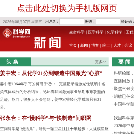
点击此处切换为手机版网页
生命科学
|
医学科学
|
化学科学
|
工程
首页
|
新闻
|
博客
|
院士
|
人才
|
会议
头 条
要 闻
更多>>
姜中宏：从化学21分到锻造中国激光“心脏”
·
科研绘图，
·
直播回放
姜中宏1964年手写的科研手记中，完整记录着激光钕玻璃中各
·
聚焦气候变
类气体成分的分析结果，见证着我国激光事业早期艰难攻坚的
·
胡敏已任
足迹。然而，很多人不会想到，姜中宏曾经化学成绩只有21
·
中国科学
分。
张永合：在“慢科学”与“快制造”间织网
·
我国科学家
·
2026年
空间科学是“慢活儿”，研制一颗卫星往往十年起步；大规模星座
·
姚建林任