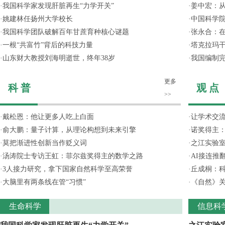
·
我国科学家发现肝脏再生“力学开关”
·
姜中宏：从
·
姚建林任扬州大学校长
·
中国科学院
·
我国科学团队破解百年甘蔗育种核心谜题
·
张永合：在
·
一根“共富竹”背后的科技力量
·
塔克拉玛
·
山东财大教授刘海明逝世，终年38岁
·
我国编制完
更多
科 普
观 点
>>
·
戴松恩：他让更多人吃上白面
·
让学术交流
·
俞大鹏：量子计算，从理论构想到未来引擎
·
诺奖得主
·
莫把渐进性创新当作贬义词
·
之江实验
·
汤涛院士专访王虹：菲尔兹奖得主的数学之路
·
AI接连推
·
3人接力研究，拿下国家自然科学至高荣誉
·
丘成桐：
·
大脑里有两条线在管“习惯”
·
《自然》关
生命科学
信息科