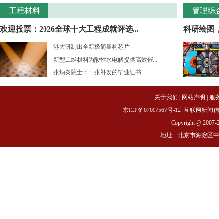
工程材料
管理综
欢迎投票：2026全球十大工程成就评选...
科研绘图
港大研制出全新极简架构芯片
新型二维材料为酸性水电解提供高效催...
张炳炎院士：一张补发的毕业证书
关于我们
|
网站声明
|
服
京ICP备07017567号-12
互联网新闻信息服务
Copyright @ 2007-
地址：北京市海淀区中关村