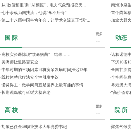
·
从“数值预报”到“AI预报”，电力气象预报变天...
·
南海冷泉
·
七十余载为国找油，他说“永不后悔”
·
首个粪菌
·
第二十八届中国科协年会，让学术交流真正“活”...
·
加拿大野
更多
国 际
动态
>>
·
高校实验课惊现“致命病菌”，结果……
·
诺和诺德
·
美洲狮让道路更安全
·
下沉10省
·
中年时期的三项因素可将痴呆发病时间推迟13年
·
全国甘蔗
·
线粒体替代疗法安全性引发争议
·
全空间信
·
诺奖得主：做学问简直是世界上最有趣的事情
·
粤港澳大
·
长期观鸟或可延缓大脑衰老
·
“高价值专
更多
高 校
院 所
>>
·
胡敏已任金华职业技术大学党委书记
·
聚焦气候变