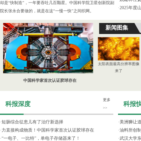
却是“快制造”，一年要吞吐几百颗星。中国科学院卫星创新院副
·
2025年
院长张永合要做的，就是在这“一慢一快”之间织网。
新闻图集
太阳表面最高分辨率图像
来了
中国科学家首次认证胶球存在
更多
科报深度
科报
>>
·
短肠综合征患儿有了治疗新选择
·
美洲狮让
·
力直接构成物质！中国科学家首次认证胶球存在
·
油料所创
·
“一电子、一比特”，单电子存储器来了！
·
武汉大学东