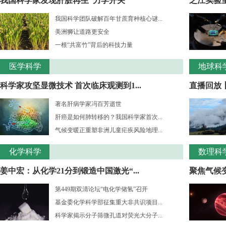
我国科学家发现肝脏再生“力学开关”
之江实验室
我国科学团队破解百年甘蔗育种核心谜...
美洲狮让道路更安全
一根“共富竹”背后的科技力量
医学科学
地球科
科学家攻坚显微技术 首次临床观测到1...
直播回放
著名肝病学家冯百芳逝世
肝癌是如何肺转移的？我国科学家首次...
气候变暖正重塑非洲儿童疟疾风险地理...
化学科学
数理科
姜中宏：从化学21分到锻造中国激光“...
聚焦气候变
第449期双清论坛“电化学储氢”召开
基金委化学科学部征集重大非共识项目...
科学家揭示分子筛微孔道对荧光大分子...