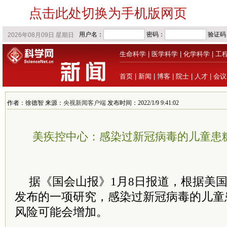
点击此处切换为手机版网页
生命科学
|
医学科学
|
化学科学
|
工
首页
|
新闻
|
博客
|
院士
|
人才
|
会议
作者：徐德智 来源：
央视新闻客户端
发布时间：2022/1/9 9:41:02
美疾控中心：感染过新冠病毒的儿童患
据《国会山报》1月8日报道，根据美
发布的一项研究，感染过新冠病毒的儿童
风险可能会增加。