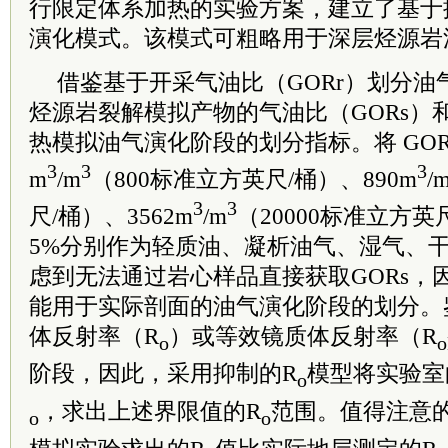
行限定体系加热的实验方案，建立了基于
演化模式。该模式可粗略用于深层烃源岩
借鉴基于开采气油比（GORr）划分
烃源岩裂解模拟产物的气油比（GORs）
热模拟油气演化阶段的划分指标。将 GOR
3
3
3
m
/m
（800标准立方英尺/桶）、890m
/
3
3
尺/桶）、3562m
/m
（20000标准立方
5%分别作为轻质油、凝析油气、湿气、
虑到无法通过岩心样品直接获取GORs，
能用于实际剖面的油气演化阶段的划分。
体反射率（R
）或等效镜质体反射率（R
o
o
阶段，因此，采用抑制的R
模型将实验室
o
，求出上述界限值的R
范围。值得注意
o
o