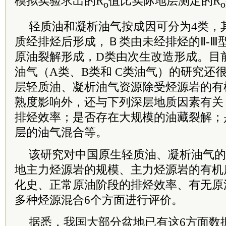
模拟实验求出的R
值比实际地层测定的R
o
o
轻质油和凝析油气按成因可分为4类，其
质经排烃后形成，Ｂ类由未经排烃的Ⅱ-Ⅲ
原油裂解形成，D类由次生改造形成。目
油气（A类、B类和 C类油气）的研究还
层轻质油、凝析油气资源除受烃源岩的有
熟度影响外，还与下列深层地质因素有关
排烃效率；是否存在大规模的油藏裂解；
层的油气混合等。
该研究对中国原生轻质油、凝析油气的
地主力烃源岩的规模、主力烃源岩的有机
化史、正常原油阶段的排烃效率、有无原
多种烃源混合6个方面进行评价。
据悉，我国大部分盆地已有这6方面数