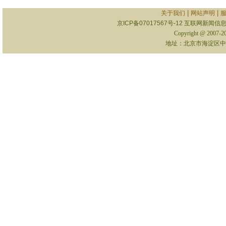
|
|
关于我们
网站声明
京ICP备07017567号-12
互联网新闻信息服
Copyright @ 2007-
地址：北京市海淀区中关村