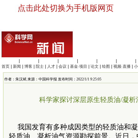
点击此处切换为手机版网页
生命科学
|
医学科学
|
化学科学
|
工程材料
|
信息科学
|
地球科学
|
数理科学
|
首页
|
新闻
|
博客
|
院士
|
人才
|
会议
|
基金·项目
|
论文
|
绘图
|
视频·直播
|
小
作者：朱汉斌 来源：中国科学报 发布时间：2022/1/1 9:25:05
科学家探讨深层原生轻质油/凝析
我国发育有多种成因类型的轻质油和凝
轻质油、凝析油气资源勘探前景。近日，