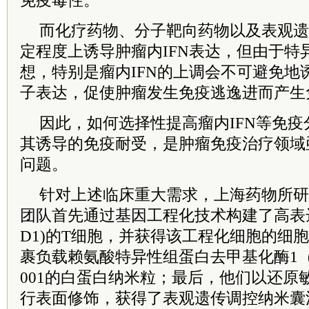
免疫毒性。
而化疗药物、分子靶向药物以及表观遗
定程度上诱导肿瘤内IFN表达，但由于特
想，特别是瘤内IFN的上调会不可避免地
子表达，促使肿瘤发生免疫逃逸进而产生
因此，如何选择性提高瘤内IFN等免
其诱导的免疫耐受，是肿瘤免疫治疗领域
问题。
针对上述临床重大需求，上海药物所研
团队首先通过基因工程化技术构建了高表达
D1)的T细胞，并获得该工程化细胞的细
裹负载赖氨酸特异性组蛋白去甲基化酶1（L
001的白蛋白纳米粒；最后，他们以还原
行表面修饰，获得了表观遗传调控纳米囊泡