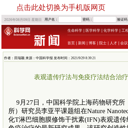
点击此处切换为手机版网页
生命科学
|
医学科学
|
化学科学
|
工
首页
|
新闻
|
博客
|
院士
|
人才
|
会议
作者：田瑞颖 来源：中国科学报 发布时间：2021/9/29 8:39:21
表观遗传疗法与免疫疗法结合治
9月27日，中国科学院上海药物研究
所）研究员李亚平课题组在Nature Nanote
化T淋巴细胞膜修饰干扰素(IFN)表观遗