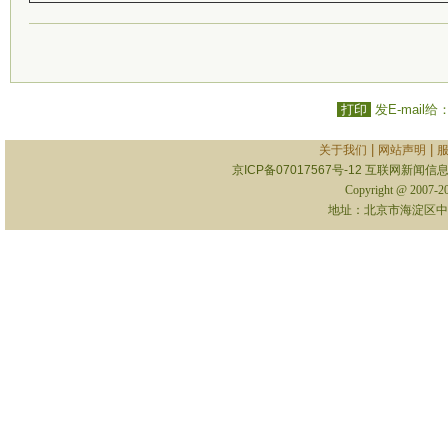
打印
发E-mail给
|
|
关于我们
网站声明
京ICP备07017567号-12
互联网新闻信息服
Copyright @ 2007-
地址：北京市海淀区中关村