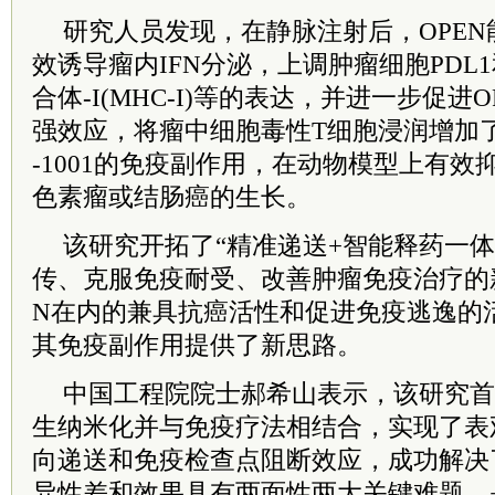
研究人员发现，在静脉注射后，OPE
效诱导瘤内IFN分泌，上调肿瘤细胞PDL
合体-I(MHC-I)等的表达，并进一步促进
强效应，将瘤中细胞毒性T细胞浸润增加了
-1001的免疫副作用，在动物模型上有
色素瘤或结肠癌的生长。
该研究开拓了“精准递送+智能释药一体
传、克服免疫耐受、改善肿瘤免疫治疗的
N在内的兼具抗癌活性和促进免疫逃逸的
其免疫副作用提供了新思路。
中国工程院院士郝希山表示，该研究首
生纳米化并与免疫疗法相结合，实现了表
向递送和免疫检查点阻断效应，成功解决
异性差和效果具有两面性两大关键难题，