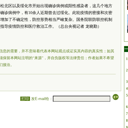
、松北区以及绥化市开始出现确诊病例或阳性感染者，这几个地方
确诊病例中，有10余人近期曾去过绥化。此轮疫情的密接和次密
情增加了不确定性，防控形势相当严峻复杂。
国务院
联防联控机制
指导疫情防控和医疗救治工作。（总台央视记者 龙晓勤）
一
信息的需要，并不意味着代表本网站观点或证实其内容的真实性；如其
须保留本网站注明的“来源”，并自负版权等法律责任；作者如果不希望
1
们接洽。
2
3
4
5
打印
发E-mail给：
6
7
8
9