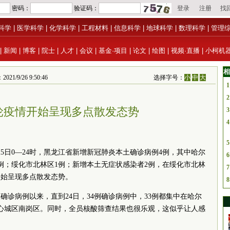
科学
|
医学科学
|
化学科学
|
工程材料
|
信息科学
|
地球科学
|
数理科学
|
管理
|
新闻
|
博客
|
院士
|
人才
|
会议
|
基金·项目
|
论文
|
绘图
|
视频·直播
|
小柯机
相
1/9/26 9:50:46
选择字号：
小
中
大
1
2
轮疫情开始呈现多点散发态势
3
4
5
月25日0—24时，黑龙江省新增新冠肺炎本土确诊病例4例，其中哈尔
6
1例；绥化市北林区1例；新增本土无症状感染者2例，在绥化市北林
7
开始呈现多点散发态势。
8
确诊病例以来，直到24日，34例确诊病例中，33例都集中在哈尔
心城区南岗区。同时，全员核酸筛查结果也很乐观，这似乎让人感