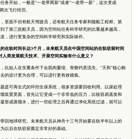
任务开始，一般是“一老带两新”或者“一老带一新”，这次变成
过两次飞行经历。
拔，里面不但有航天驾驶员，还有航天任务专家和随船工程师。第
，到了第三批航天员，因为空间站任务科学研究的比重越来越高，
轨道，进行更复杂的空间科学研究和实际操作。
的在轨时间长达3个月，未来航天员在中国空间站的在轨驻留时间
对人类发展航天技术、开展空间实验有什么意义？
，比如人在失重条件下会肌肉萎缩、骨骼钙质流失。“天和”核心舱
过去的设计更为合理，可以进行更有效锻炼。
问题是可再生式的环控生保系统，很多资源要回收利用。以尿处理
蒸馏装置里面，首先让它变成一个非常低的压力，比较容易蒸发和
冷凝形成蒸馏水，进行一些处理之后再通过净化系统过滤，就可以
要带回地球研究。未来航天员从神舟十三号开始要在轨半年以上的
以为以后在轨驻留奠定非常好的基础。