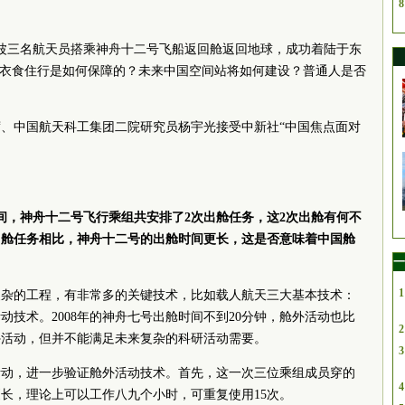
8
洪波三名航天员搭乘神舟十二号飞船返回舱返回地球，成功着陆于东
员衣食住行是如何保障的？未来中国空间站将如何建设？普通人是否
席
、中国航天科工集团二院研究员杨宇光接受中新社“中国焦点面对
期间，神舟十二号飞行乘组共安排了2次出舱任务，这2次出舱有何不
出舱任务相比，神舟十二号的出舱时间更长，这是否意味着中国舱
一
1
复杂的工程，有非常多的关键技术，比如载人航天三大基本技术：
技术。2008年的神舟七号出舱时间不到20分钟，舱外活动也比
2
外活动，但并不能满足未来复杂的科研活动需要。
3
活动，进一步验证舱外活动技术。首先，这一次三位乘组成员穿的
4
更长，理论上可以工作
八九
个小时，可重复使用15次。