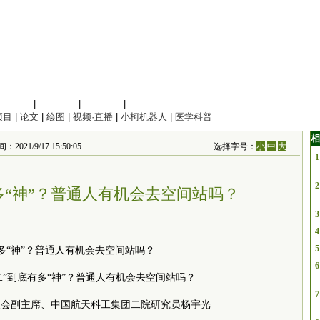
信息科学
|
地球科学
|
数理科学
|
管理综合
项目
|
论文
|
绘图
|
视频·直播
|
小柯机器人
|
医学科普
相
021/9/17 15:50:05
选择字号：
小
中
大
1
2
多“神”？普通人有机会去空间站吗？
3
4
5
有多“神”？普通人有机会去空间站吗？
6
十二”到底有多“神”？普通人有机会去空间站吗？
7
员
会副
主席
、中国航天科工集团二院研究员杨宇光