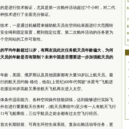
5
的是进行技术验证，尤其是第一次舱外活动超过7个小时，对二代
6
各种技术进行了全面充分验证。
7
键技术，一是通过机械臂来辅助航天员在空间站表面进行大范围转
8
过安全绳和固定装置，爬到指定位置。第二次舱外活动的任务更为
9
整个空间站的工作可靠性。
1
的平均年龄超过52岁，有网友说此次任务航天员年龄偏大，为何
航天员的年龄是否有限制？未来中国是否需要进一步加强航天员的
的年龄，美国、俄罗斯以及其他国家都有大量50岁以上航天员。最
的航天员约翰·格伦，他在(上世纪)60年代驾驶“水星号”飞船进
在接近80岁高龄又乘坐航天飞机再次进入太空。
身体条件适应能力、各种空间操作技能训练，达到能够进行实际飞
外在进行重要航天任务时，(航天员乘组中)至少有一人有航天飞行
11号飞船乘组，三位宇航员之前全都有过太空飞行经历。
了首次长期驻留、可再生环控生保系统、复杂出舱活动等任务，更