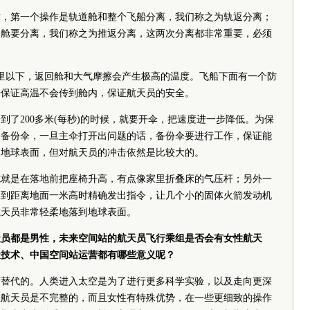
作，第一个操作是轨道舱和整个飞船分离，我们称之为轨返分离；
回舱要分离，我们称之为推返分离，这两次分离都非常重要，必须
公里以下，返回舱和大气摩擦会产生极高的温度。飞船下面有一个防
来保证高温不会传到舱内，保证航天员的安全。
到了200多米(每秒)的时候，就要开伞，把速度进一步降低。为保
套备份伞，一旦主伞打开出问题的话，备份伞要进行工作，保证能
到地球表面，但对航天员的冲击依然是比较大的。
施就是在落地前把座椅升高，有点像家里折叠床的气压杆；另外一
，到距离地面一米高时精确发出指令，让几个小的固体火箭发动机
航天员非常轻柔地落到地球表面。
天员都是男性，未来空间站的航天员飞行乘组是否会有女性航天
天技术、中国空间站运营都有哪些意义呢？
可替代的。人类进入太空是为了进行更多科学实验，以及走向更深
性航天员是不完整的，而且女性有特殊优势，在一些更细致的操作