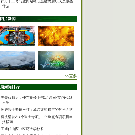
神舟十二号与空间站核心舱撤离后航天员做些
什么
图片新闻
>>更多
周新闻排行
失去双腿后，他在轮椅上书写“高可信”的代码
人生
汤涛院士专访王虹：菲尔兹奖得主的数学之路
科技部发布4个重大专项、1个重点专项项目申
报指南
王旭任山西中医药大学校长