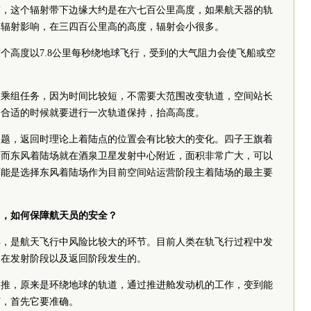
带，这个辐射带下边缘大约是在六七百公里高度，如果航天器的轨
的辐射影响，在三四百公里高的高度，辐射会小很多。
个高度以7.8公里每秒绕地球飞行，受到的大气阻力会使飞船或空
的乘组任务，因为时间比较短，不需要大范围改变轨道，空间站长
到合适的时候就要进行一次轨道保持，抬高高度。
问题，返回时理论上着陆点的位置会有比较大的变化。四子王旗着
，而东风着陆场就在酒泉卫星发射中心附近，面积非常广大，可以
可能是选择东风着陆场作为目前空间站运营阶段主着陆场的最主要
中，如何保障航天员的安全？
样，是航天飞行中风险比较大的环节。目前人类在轨飞行过程中发
是在发射阶段以及返回阶段发生的。
反推，原来是环绕地球的轨道，通过推进舱发动机的工作，变到能
节，首先它要准确。