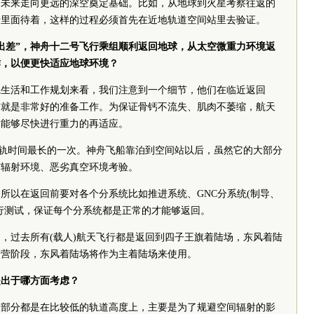
为未来走向更远的深空奠定基础。比如，从地球到火星考察往返的
船里面待着，这样的过程必须首先在近地轨道空间站里去验证。
出差”，神舟十二号飞行乘组顺利返回地球，从太空微重力环境返
作，以便更快适应地球环境？
轨生活和工作规划来看，我们注意到一个细节，他们在临近返回
这就是非常好的准备工作。为保证骨钙不流失、肌肉不萎缩，航天
后能够尽快进行重力的再适应。
在轨时间最长的一次。神舟飞船靠泊到空间站以后，虽然它的大部分
空辐射环境、恶劣真空环境考验。
所以在返回前要对各个分系统比如推进系统、GNC分系统(制导、
行测试，保证每个分系统都是正常的才能够返回。
，过去所有(载人)航天飞行都是返回到四子王旗着陆场，东风着陆
运营阶段，东风着陆场将作为主着陆场来使用。
是出于哪方面考虑？
大部分都是在比较低的轨道高度上，主要是为了规避空间辐射的影