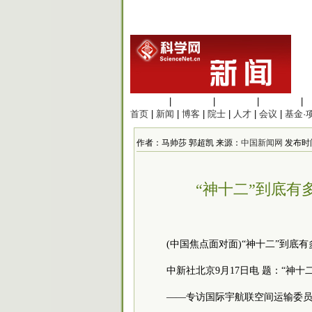
生命科学
|
医学科学
|
化学科学
|
工程材料
|
首页
|
新闻
|
博客
|
院士
|
人才
|
会议
|
基金·
作者：马帅莎 郭超凯 来源：
中国新闻网
发布时间：2
“神十二”到底有
(中国焦点面对面)“神十二”到底
中新社北京9月17日电 题：“神
——专访国际宇航联空间运输
委