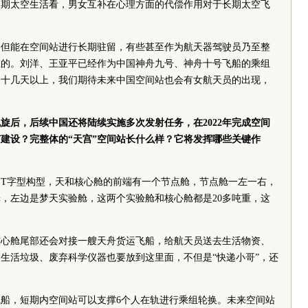
长期太空生活看，男女互补在心理方面的代偿作用对于长期太空飞
不但能在空间站进行长期驻留，有些甚至作为航天器驾驶员乃至整
在的。刘洋、王亚平已经作为中国神舟九号、神舟十号飞船的乘组
了十几天以上，我们期待未来中国空间站也会有女航天员的出现，
凯旋后，后续中国还将陆续实施多次发射任务，在2022年完成空间
建设？完整体的“天宫”空间站长什么样？它将发挥哪些关键作
T字型构型，天和核心舱的前端有一个节点舱，节点舱一左一右，
，左边是梦天实验舱，这两个实验舱和核心舱都是20多吨重，这
核心舱尾部还会对接一艘天舟货运飞船，给航天员送去生活物资、
生活垃圾、废弃科学仪器也要放到这里面，不但是“快递小哥”，还
飞船，短期内空间站可以支撑6个人在轨进行乘组轮换。未来空间站