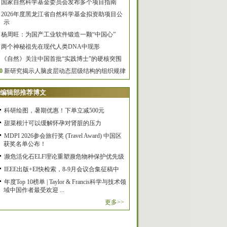
国家自然科学基金委员会发布多个项目指南
2026年度黑龙江省自然科学基金拟资助项目公
示
杨周旺：为国产工业软件锻造一颗“中国心”
两个神秘祖先在现代人类DNA中现形
《自然》关注中国首批“实践博士”的硬核突围
0
新研究揭示人脑皮层动态层级结构的组织规律
编辑部推荐博文
科研绘图，暑期优惠！下单立减500元
甜菜根汁可以缓解怀孕对肾脏的压力
MDPI 2026参会旅行奖 (Travel Award) 中国区
获奖名单公布！
濒危活化石ELF理论重塑濒危物种保护优先级
IEEE出版+EI快检索，8-9月会议合集征稿中
年度Top 10榜单 | Taylor & Francis科学与技术领
域中国作者最受欢迎 ...
更多>>