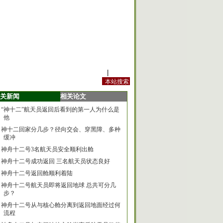
站内规定
|
手机版
关新闻
相关论文
“神十二”航天员返回后看到的第一人为什么是
他
神十二回家分几步？径向交会、穿黑障、多种
缓冲
神舟十二号3名航天员安全顺利出舱
神舟十二号成功返回 三名航天员状态良好
神舟十二号返回舱顺利着陆
神舟十二号航天员即将返回地球 总共可分几
步？
神舟十二号从与核心舱分离到返回地面经过何
流程