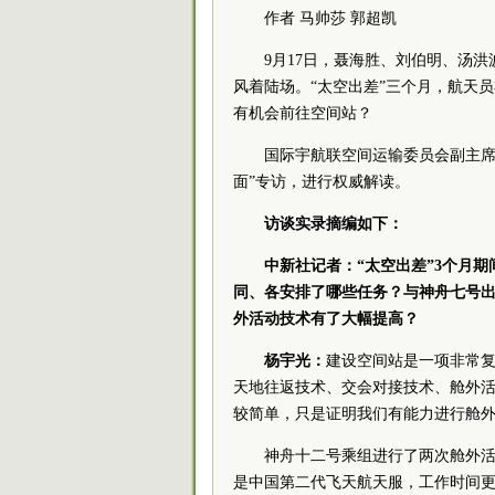
作者 马帅莎 郭超凯
9月17日，聂海胜、刘伯明、汤
风着陆场。“太空出差”三个月，航天
有机会前往空间站？
国际宇航联空间运输
委员
会副
主
面”专访，进行权威解读。
访谈实录摘编如下：
中新社记者：“太空出差”3个月
同、各安排了哪些任务？与神舟七号
外活动技术有了大幅提高？
杨宇光：
建设空间站是一项非常
天地往返技术、交会对接技术、舱外活动
较简单，只是证明我们有能力进行舱
神舟十二号乘组进行了两次舱外
是中国第二代飞天航天服，工作时间