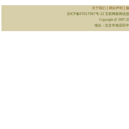
|
|
关于我们
网站声明
京ICP备07017567号-12
互联网新闻信息服
Copyright @ 2007-
地址：北京市海淀区中关村