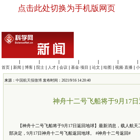
点击此处切换为手机版网页
生命科学
|
医学科学
|
化学科学
|
工程材料
|
信息科学
|
地球科学
|
数理科学
|
首页
|
新闻
|
博客
|
院士
|
人才
|
会议
|
基金·项目
|
论文
|
绘图
|
视频·直播
|
小
来源：
中国航天报微博
发布时间：2021/9/16 14:20:40
神舟十二号飞船将于9月17
【神舟十二号飞船将于9月17日返回地球】最新消息，载人航
部决定，9月17日神舟十二号飞船返回地球。 #神舟十二号返回#