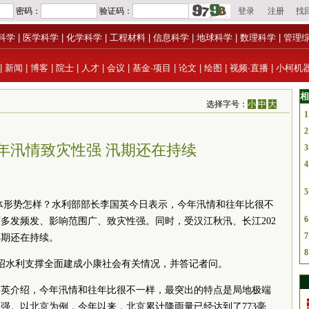
科学
|
医学科学
|
化学科学
|
工程材料
|
信息科学
|
地球科学
|
数理科学
|
管理
|
新闻
|
博客
|
院士
|
人才
|
会议
|
基金·项目
|
论文
|
绘图
|
视频·直播
|
小柯机
相
选择字号：
小
中
大
1
2
年汛情致灾性强 汛期还在持续
3
4
5
总体形势怎样？水利部部长李国英今日表示，今年汛情和往年比很不
6
多发频发、影响范围广、致灾性强。同时，受汉江秋汛、长江202
7
汛期还在持续。
8
绍水利支撑全面建成小康社会有关情况，并答记者问。
国英介绍，今年汛情和往年比很不一样，最突出的特点是局地
极端
强。以北京为例，今年以来，北京累计降雨量已经达到了773毫