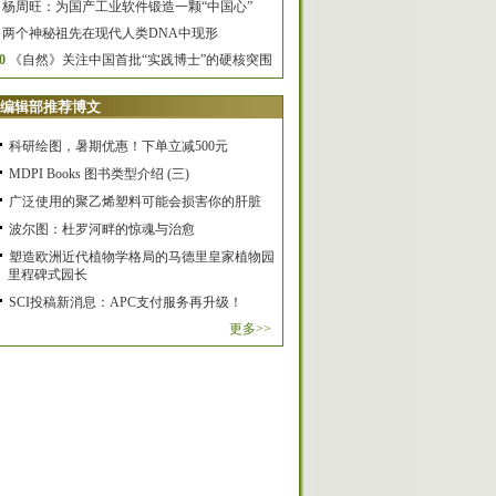
杨周旺：为国产工业软件锻造一颗“中国心”
两个神秘祖先在现代人类DNA中现形
0
《自然》关注中国首批“实践博士”的硬核突围
编辑部推荐博文
科研绘图，暑期优惠！下单立减500元
MDPI Books 图书类型介绍 (三)
广泛使用的聚乙烯塑料可能会损害你的肝脏
波尔图：杜罗河畔的惊魂与治愈
塑造欧洲近代植物学格局的马德里皇家植物园
里程碑式园长
SCI投稿新消息：APC支付服务再升级！
更多>>