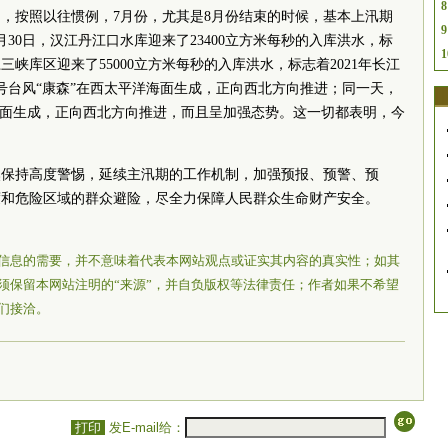
8
日，按照以往惯例，7月份，尤其是8月份结束的时候，基本上汛期
9
30日，汉江丹江口水库迎来了23400立方米每秒的入库洪水，标
1
三峡库区迎来了55000立方米每秒的入库洪水，标志着2021年长江
3号台风“康森”在西太平洋海面生成，正向西北方向推进；同一天，
洋洋面生成，正向西北方向推进，而且呈加强态势。这一切都表明，今
然保持高度警惕，延续主汛期的工作机制，加强预报、预警、预
度和危险区域的群众避险，尽全力保障人民群众生命财产安全。
信息的需要，并不意味着代表本网站观点或证实其内容的真实性；如其
须保留本网站注明的“来源”，并自负版权等法律责任；作者如果不希望
们接洽。
打印
发E-mail给：