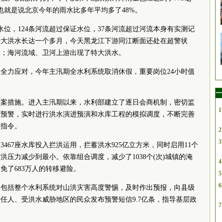
也就是说北京今年的雨水比多年平均多了48%。
水位，124条河流超过保证水位，37条河流超过河流本身有实测记
特大洪水长达一个多月，今天黑龙江下游同江断面还处在超警状
水；海河流域、卫河上游出现了特大洪水。
全力应对，今年主汛期全水利系统取消休假，重要岗位24小时值
一
预案措施。进入主汛期以来，水利部建立了逐日会商机制，密切监
1
布预警，实时进行洪水演进预演和水库工程的模拟调度，不断完善
出指令。
2
3
467座水库投入拦洪运用，拦蓄洪水925亿立方米，同时启用11个
压力减少到最小。依靠组合调度，减少了1038个(次)城镇的淹
4
免了683万人的转移避险。
5
6
部包括整个水利系统对山洪灾害高度警惕，及时作出预报，向县级
责任人、受洪水威胁地区的民众发布预警短信9.7亿条，指导基层政
7