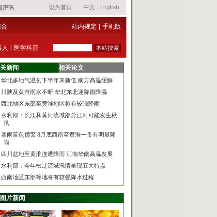
综合
站内规定
|
手机版
器人
|
医学科普
关新闻
相关论文
华北多地气温创下半年来新低 南方高温缓解
川陕及黄淮雨水不断 华北东北迎降雨降温
西北地区东部至黄淮地区将有较强降雨
水利部：长江和黄河流域部分江河可能发生秋
汛
暴雨蓝色预警 8月底西南至黄淮一带有明显降
雨
四川盆地至黄淮连遭降雨 江南华南高温发展
水利部：今年松辽流域汛情呈现五大特点
西南地区东部等地将有较强降水过程
图片新闻