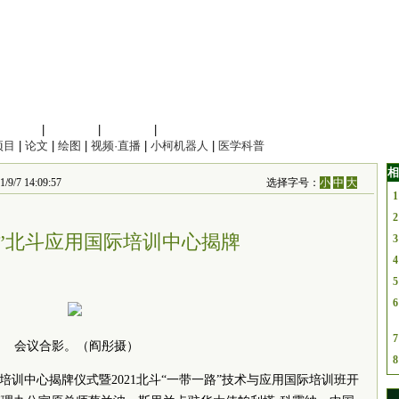
信息科学
|
地球科学
|
数理科学
|
管理综合
项目
|
论文
|
绘图
|
视频·直播
|
小柯机器人
|
医学科普
相
 14:09:57
选择字号：
小
中
大
1
2
路”北斗应用国际培训中心揭牌
3
4
5
6
7
会议合影。（阎彤摄）
8
际培训中心揭牌仪式暨2021北斗“一带一路”技术与应用国际培训班开