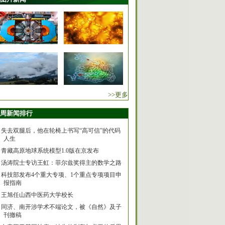
>>更多
周新闻排行
失去双腿后，他在轮椅上书写“高可信”的代码
人生
青藏高原地球系统模型1.0版在京发布
汤涛院士专访王虹：菲尔兹奖得主的数学之路
科技部发布4个重大专项、1个重点专项项目申
报指南
王旭任山西中医药大学校长
同济、南开涉学术不端论文，被《自然》及子
刊撤稿