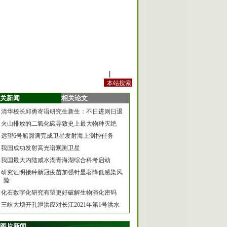
站内规定
|
手机版
关新闻
相关论文
清华校长邱勇寄语研究生新生：不日进则日退
火山排放的二氧化碳导致史上最大物种灭绝
远望6号船圆满完成卫星发射海上测控任务
我国成功发射高光谱观测卫星
我国最大内陆咸水湖青海湖综合科考启动
研究证明接种新冠疫苗加强针显著降低感染风
险
化石数字化研究有望更好破解生物演化密码
三峡大坝开孔泄洪应对长江2021年第1号洪水
图片新闻