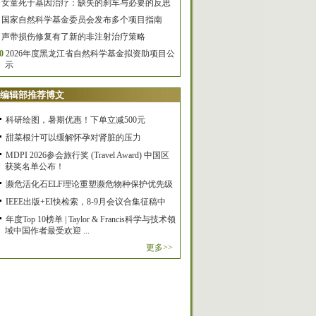
女童死于基因治疗：缺失的刹车与必要的反思
国家自然科学基金委员会发布多个项目指南
声带损伤修复有了新的非注射治疗策略
0
2026年度黑龙江省自然科学基金拟资助项目公
示
编辑部推荐博文
科研绘图，暑期优惠！下单立减500元
甜菜根汁可以缓解怀孕对肾脏的压力
MDPI 2026参会旅行奖 (Travel Award) 中国区
获奖名单公布！
濒危活化石ELF理论重塑濒危物种保护优先级
IEEE出版+EI快检索，8-9月会议合集征稿中
年度Top 10榜单 | Taylor & Francis科学与技术领
域中国作者最受欢迎 ...
更多>>