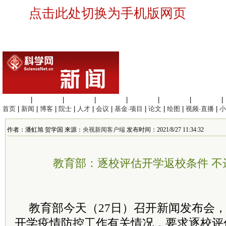
点击此处切换为手机版网页
生命科学
|
医学科学
|
化学科学
|
工程材料
|
信息科学
|
地球科学
|
数理科学
|
首页
|
新闻
|
博客
|
院士
|
人才
|
会议
|
基金·项目
|
论文
|
绘图
|
视频·直播
|
小
作者：潘虹旭 贺学国 来源：
央视新闻客户端
发布时间：2021/8/27 11:34:32
教育部：逐校评估开学返校条件 不
教育部今天（27日）召开新闻发布会，
开学疫情防控工作有关情况，要求逐校评