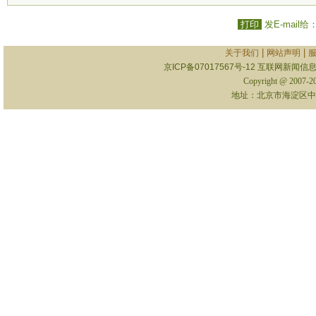
打印
发E-mail给
|
|
关于我们
网站声明
京ICP备07017567号-12
互联网新闻信息服
Copyright @ 2007-
地址：北京市海淀区中关村