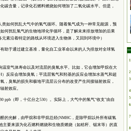
氧化碳含量，记录化石燃料燃烧如何增加了二氧化碳水平。但是，
人类如何扰乱大气中的氢气循环。随着氢气成为一种常见能源，预
类如何扰乱氢气的生物地球化学循环，是了解未来排放增加的后果
各元素沿着特定的路线从环境进入生物体，又回到环境中）
平有助于通过建立基准，量化自工业革命以来的人为排放对全球氢
一
1
响温室气体寿命以及对流层的臭氧水平。比如，它会增加甲烷在大
2
H）反应会增加臭氧；平流层氢气和羟基的反应会增加水蒸气和超
3
臭氧，臭氧的损失和极地平流层云分布的改变产生间接辐射效应，
接辐射效应。
4
5
0 ppb（即，十亿分之530）。实际上，大气中的氢气“收支”由自
6
7
醛的光解，由甲烷和非甲烷总烃(NMHC，是除甲烷以外所有碳氢
其他主要来源为化石燃料燃烧和生物质燃烧（如秸秆、锯末等）的直
8