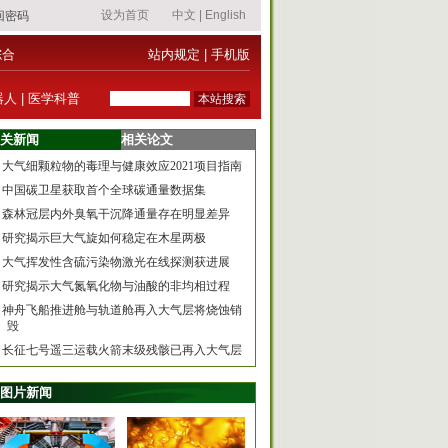
综合
站内规定
|
手机版
器人
|
医学科普
关新闻
相关论文
大气细颗粒物的毒理与健康效应2021项目指南
中国碳卫星获取首个全球碳通量数据集
森林冠层内外臭氧干沉降通量存在明显差异
研究揭示巨大气旋如何稳定在木星两极
大气挥发性含硫污染物激光在线探测获进展
研究揭示大气氮氧化物与油酸的非均相过程
神舟飞船推进舱与轨道舱再入大气层将烧蚀销
毁
长征七号遥三运载火箭末级残骸已再入大气层
图片新闻