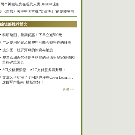
两个神秘祖先在现代人类DNA中现形
0
《自然》关注中国首批“实践博士”的硬核突围
编辑部推荐博文
科研绘图，暑期优惠！下单立减500元
广泛使用的聚乙烯塑料可能会损害你的肝脏
波尔图：杜罗河畔的惊魂与治愈
塑造欧洲近代植物学格局的马德里皇家植物园
里程碑式园长
SCI投稿新消息：APC支付服务再升级！
文章又卡初审了？问题也许在Cover Letter上，
这份写作指南+模板拿好！
更多>>