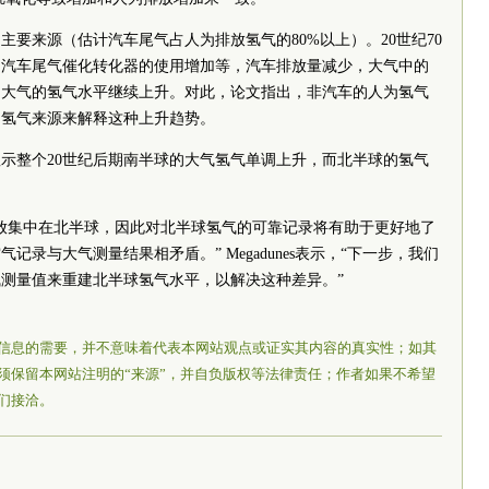
主要来源（估计汽车尾气占人为排放氢气的80%以上）。20世纪70
、汽车尾气催化转化器的使用增加等，汽车排放量减少，大气中的
，大气的氢气水平继续上升。对此，论文指出，非汽车的人为氢气
的氢气来源来解释这种上升趋势。
示整个20世纪后期南半球的大气氢气单调上升，而北半球的氢气
。
放集中在北半球，因此对北半球氢气的可靠记录将有助于更好地了
录与大气测量结果相矛盾。” Megadunes表示，“下一步，我们
测量值来重建北半球氢气水平，以解决这种差异。”
信息的需要，并不意味着代表本网站观点或证实其内容的真实性；如其
须保留本网站注明的“来源”，并自负版权等法律责任；作者如果不希望
们接洽。