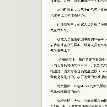
接排放。此外，陆地和海洋中的氮气
从消耗来看，大气中的氢气主要
气水平比北半球高约3%。
此项研究中，研究人员分析了南极
气氢气水平。
研究人员在南极洲中部的Megadunes
以收集冰盖空气样本。研究人员对Megad
气的氢气水平。
“这项研究中，我们需要克服两个
（与大多数其他气体不同）。这对氢
很困难，因为标准容易发生漂移（the stan
量化之前进行的。校正测量的校准漂移是我
论文指出，Megadunes 的
气体传输建模的信心。
分析表明，大气中的氢含量在19世纪
至550 ppb。大气氢气的增加幅度