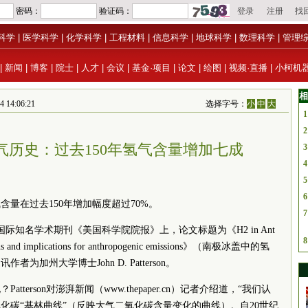
科学
|
医学科学
|
化学科学
|
工程材料
|
信息科学
|
地球科学
|
数理科学
|
管理
|
新闻
|
博客
|
院士
|
人才
|
会议
|
基金·项目
|
论文
|
绘图
|
视频·直播
|
小柯机
相
14:06:21
选择字号：
小
中
大
1
2
气历史：过去150年氢气含量增加七成
3
4
5
6
量在过去150年增加幅度超过70%。
7
在国际知名学术期刊《美国
科学院
院报》上，论文标题为《H2 in Ant
8
ructions and implications for anthropogenic emissions》（南极冰盖中的氢
加州大学博士John D. Patterson。
terson对澎湃新闻（www.thepaper.cn）记者介绍道，“我们认
化碳“基林曲线”（反映大气二氧化碳含量变化的曲线）。自20世纪