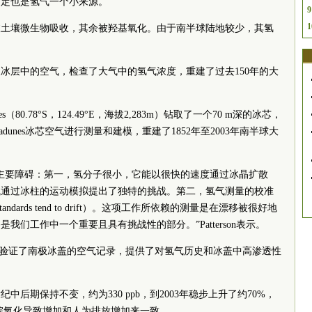
固定也是氢气一个小来源。
9
1
被土壤微生物吸收，其余被羟基氧化。由于南半球陆地较少，其氢
冰层中的空气，检查了大气中的氢气浓度，重建了过去150年的大
（80.78°S，124.49°E，海拔2,283m）钻取了一个70 m深的冰芯，
unes冰芯空气进行测量和建模，重建了1852年至2003年南半球大
主要障碍：第一，氢分子很小，它能以很快的速度通过冰晶扩散
气通过冰柱的运动模拟提出了独特的挑战。第二，氢气测量的校准
dards tend to drift）。这项工作所依赖的测量是在漂移被很好地
们工作中一个重要且具有挑战性的部分。”Patterson表示。
大气重建验证了南极冰盖的空气记录，提供了对氢气历史和冰盖中高渗透性
中后期保持不变，约为330 ppb，到2003年稳步上升了约70%，
与甲烷氧化导致增加和人为排放增加来一致。