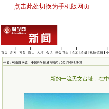
点击此处切换为手机版网页
生命科学
|
医学科学
|
化学科学
|
工程材料
|
信息科学
|
地球科学
|
数理科学
|
首页
|
新闻
|
博客
|
院士
|
人才
|
会议
|
基金·项目
|
论文
|
绘图
|
视频·直播
|
小
作者：韩扬眉 来源：
中国科学报
发布时间：2021/8/19 8:49:31
新的一流天文台址，在