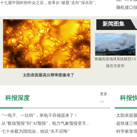
十七届中国科协年会之后，改革从“破题”走向“深水区”。
·
脑机接口技
新闻图集
青藏高原地球系统模型1.0
版在京发布
太阳表面最高分辨率图像来了
更多
科报深度
科报
>>
·
“一电子、一比特”，单电子存储器来了！
·
太阳表面
·
从“数值预报”到“AI预报”，电力气象预报变天...
·
超快速三维
·
七十余载为国找油，他说“永不后悔”
·
科学家发