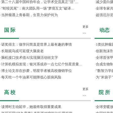
·
第二十八届中国科协年会，让学术交流真正“活”...
·
减少蛋白
·
“蛇咬其尾”：南大团队用一场“梦境互文”破译...
·
全球专家共
·
当肿瘤遇上青春期，生育力保护何为
·
超强厄尔尼
更多
国 际
动态
>>
·
诺奖得主：做学问简直是世界上最有趣的事情
·
1类抗肿瘤
·
长期观鸟或可延缓大脑衰老
·
创新泡沫
·
脑机接口技术借AI实现脑活动转文字
·
全球首张甲
·
计算机模拟发现：银河系或存一点七亿个恒星质量...
·
合成生物制
·
博士论文存在抄袭，明星学者被高校撤销学位
·
“数智力学
·
每天吃一个牛油果可能降低心脏病风险
·
为“米袋子
更多
高 校
院 所
>>
·
读博时主动延毕，她最终取得重要成果
·
全球变暖放