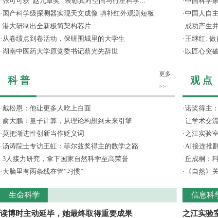
·
张可可获“赵九章奖” 表彰其对空间与行星科学...
·
中国科学
·
国产科学级探测器实现天文成像 填补红外观测短板
·
中国人自主
·
港大研制出全新极简架构芯片
·
成功产生并
·
从卷绩点到卷活动，保研围城里的大学生
·
王继红: 
·
湖南中医药大学原党委书记蔡光先辞世
·
以匠心突
更多
科 普
观 点
>>
·
戴松恩：他让更多人吃上白面
·
诺奖得主
·
俞大鹏：量子计算，从理论构想到未来引擎
·
让学术交流
·
莫把渐进性创新当作贬义词
·
之江实验
·
汤涛院士专访王虹：菲尔兹奖得主的数学之路
·
AI接连推
·
3人接力研究，拿下国家自然科学至高荣誉
·
丘成桐：
·
大脑里有两条线在管“习惯”
·
《自然》关
生命科学
信息科
读博时主动延毕，她最终取得重要成果
之江实验室