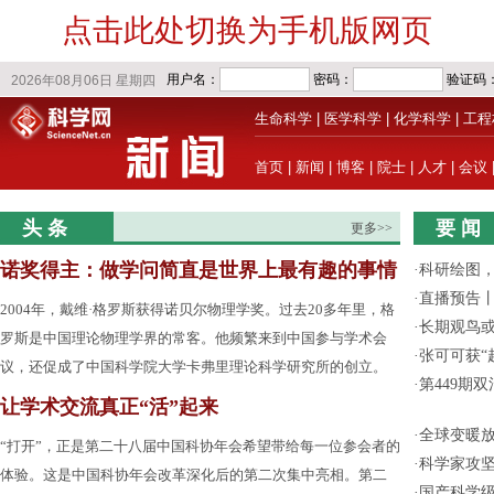
点击此处切换为手机版网页
生命科学
|
医学科学
|
化学科学
|
工程
首页
|
新闻
|
博客
|
院士
|
人才
|
会议
头 条
要 闻
更多>>
诺奖得主：做学问简直是世界上最有趣的事情
·
科研绘图，
·
直播预告
2004年，戴维·格罗斯获得诺贝尔物理学奖。过去20多年里，格
·
长期观鸟
罗斯是中国理论物理学界的常客。他频繁来到中国参与学术会
·
张可可获“
议，还促成了中国科学院大学卡弗里理论科学研究所的创立。
·
第449期
让学术交流真正“活”起来
·
全球变暖放
“打开”，正是第二十八届中国科协年会希望带给每一位参会者的
·
科学家攻坚
体验。这是中国科协年会改革深化后的第二次集中亮相。第二
·
国产科学级