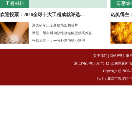
工程材料
管理综
欢迎投票：2026全球十大工程成就评选...
诺奖得主：
港大研制出全新极简架构芯片
新型二维材料为酸性水电解提供高效催...
张炳炎院士：一张补发的毕业证书
关于我们
|
网站声明
|
服
京ICP备07017567号-12
互联网新闻信息服务
Copyright @ 2007-
地址：北京市海淀区中关村