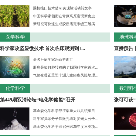
脑机接口技术借AI实现脑活动转文字
中国科学家领衔在青藏高原发现新食虫...
新研究可快速生成胶质瘤毫米级三维病...
医学科学
地球科
科学家攻坚显微技术 首次临床观测到1...
直播预告
著名肝病学家冯百芳逝世
肝癌是如何肺转移的？我国科学家首次...
气候变暖正重塑非洲儿童疟疾风险地理...
化学科学
数理科
第449期双清论坛“电化学储氢”召开
张可可获“
基金委化学科学部征集重大非共识项目...
科学家揭示分子筛微孔道对荧光大分子...
基金委化学科学部召开2026年度三类项...