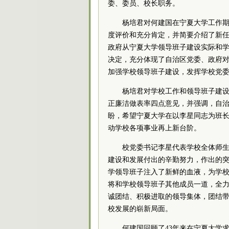
委
、
委员
、校长职务。
杨培君对何建国在宁夏大学工作
度评价和充分肯定，并简要介绍了新
政府从宁夏大学领导班子建设实际和
决定，充分体现了自治区
党委
、政府
加强学校领导班子建设，发挥学校
党
杨培君对学校工作和领导班子建
正廉洁做表率四点意见，并强调，自
盼，希望宁夏大学在以李星同志为班
动学校各项事业再上新台阶。
校
党委
书记
李星代表学校全体师
建设和发展付出的辛勤努力，作出的
学领导班子注入了新鲜的血液，为学
将和学校领导班子其他成员一道，全
诚团结、积极进取的领导集体，团结
校发展的崭新局面。
何建国回顾了43年来在宁夏大学