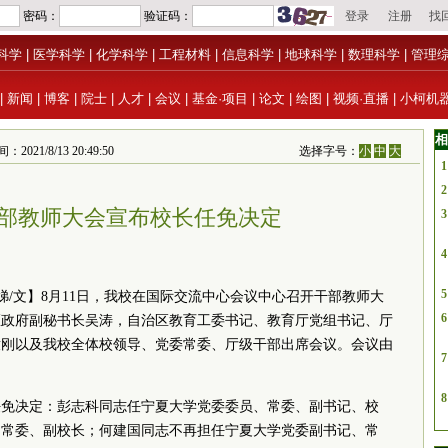
科学
|
医学科学
|
化学科学
|
工程材料
|
信息科学
|
地球科学
|
数理科学
|
管理
|
新闻
|
博客
|
院士
|
人才
|
会议
|
基金·项目
|
论文
|
绘图
|
视频·直播
|
小柯机
相
021/8/13 20:49:50
选择字号：
小
中
大
1
2
部教师大会宣布校长任免决定
3
4
5
娣/文】8月11日，我校在国际交流中心会议中心召开干部教师大
6
区政府副秘书长吴涛，自治区教育工委
书记
、教育厅
党组
书记
、厅
童刚以及我校全体校领导、
党委
常委
、厅级干部出席会议。会议由
7
8
任免决定：彭志科同志任宁夏大学
党委
委员
、
常委
、副
书记
、校
、
常委
、副校长；何建国同志不再担任宁夏大学
党委
副
书记
、
常