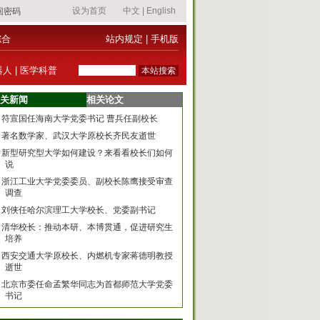
综合
站内规定
|
手机版
器人
|
医学科普
关新闻
相关论文
符宣国任海南大学党委书记 曹兵任副校长
著名数学家、武汉大学原校长齐民友逝世
新型研究型大学如何建设？来看看校长们如何
说
浙江工业大学党委委员、副校长陈鹰接受审查
调查
刘侠任哈尔滨理工大学校长、党委副书记
清华校长：推动本研、本博贯通，促进研究生
培养
西安交通大学原校长、内燃机专家蒋德明教授
逝世
北京市委任命孟繁华同志为首都师范大学党委
书记