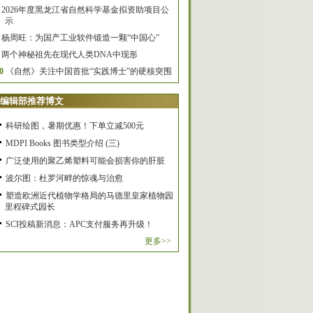
2026年度黑龙江省自然科学基金拟资助项目公
示
杨周旺：为国产工业软件锻造一颗“中国心”
两个神秘祖先在现代人类DNA中现形
0
《自然》关注中国首批“实践博士”的硬核突围
编辑部推荐博文
科研绘图，暑期优惠！下单立减500元
MDPI Books 图书类型介绍 (三)
广泛使用的聚乙烯塑料可能会损害你的肝脏
波尔图：杜罗河畔的惊魂与治愈
塑造欧洲近代植物学格局的马德里皇家植物园
里程碑式园长
SCI投稿新消息：APC支付服务再升级！
更多>>