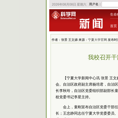
生命
首页
作者：张景 王文娣 来源：
宁夏大学官网
发布时间：2
我校召开干
【宁夏大学新闻中心讯 张景 王文
会。自治区政府副
主席
杨培君，自治
长李秋玲，自治区
党委
组织部副部长
校
党委
书记
李星主持。
会上，童刚宣布自治区
党委
干部
长；王忠静同志任宁夏大学
党委
委员