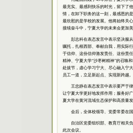
最充实、最感到快乐的时光，留下了
情，在卸下职务的这一刻，最感恩的
最欣慰的是学校的发展。他将始终关
接续奋斗中，宁夏大学的未来会更加
彭志科在表态发言中表示坚决服
嘱托，扎根西部、奉献自我，用实际
于信仰、这份信仰激发责任、这份责
精神、宁夏大学“沙枣树精神”的召唤
处拔节，虚心学习宁大、尽心融入宁
员工一道，立足新起点、实现新跨越
王忠静在表态发言中表示要严于
让宁夏大学更好地发挥作用；服务好
夏大学在黄河流域生态保护和高质量
会后，全体校领导、
党委
常委
在
自治区
党委
组织部、教育厅相关
此次会议。