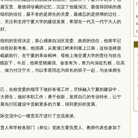
7
他最宝贵、最值得珍藏的记忆，沉淀了他最深沉、最值得回味的感
是组织的信任，最不舍的是师生的关爱，最难忘的是拼搏的过往，
8
心、关注和支持宁夏大学的建设发展，希望在一代又一代宁大人的
9
美好。
1
从组织的安排决定，衷心感谢自治区
党委
、政府的信任，他将牢记
行动答好新考卷。他强调，从黄浦江畔来到塞上江南，这份选择源
任砥砺前行。在宁夏的革命精神、母校上海交通大学的责任与担当
和感染下，今后，他将坚韧顽强、奋发有为，努力向深处扎根，往高
大、倾力付注宁大，与以李星同志为班长的班子一起，与全体师生
。
律己，在校
党委
的领导下做好各项工作，尽快融入宁夏的建设中，
广大师生，做好本职工作；勇于创新，发挥自己的专业特长，让宁
发展先行区建设中贡献更多的力量，得到更好的发展。
国际交流中心一楼贵宾厅进行了交流座谈。
负责人和学校各部门（单位）党政主要负责人、教师代表也参加了