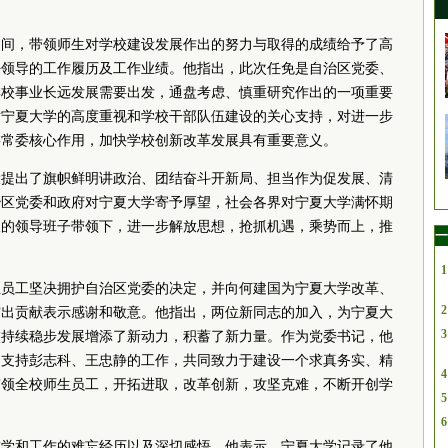
期间，带领师生对学校建设发展作出的努力与取得的成绩给予了高
任领导的工作履历及工作业绩。他指出，此次任免是自治区
党委
、
学校事业长远发展需要出发，通盘考虑、慎重研究作出的一项重要
对宁夏大学的高度重视和学校干部队伍建设的关心支持，对进一步
委
常委
核心作用，加快学校创新改革发展具有重要意义。
设提出了旗帜鲜明讲政治、团结奋斗开新局、担当作为促发展、清
治区
党委
和政府对宁夏大学寄予厚望，社会各界对宁夏大学满怀期
长的领导班子带领下，进一步解放思想，抢抓机遇，乘势而上，推
一
1
生员工坚决拥护自治区
党委
的决定，并向何建国为宁夏大学改革、
2
突出贡献表示感谢和敬意。他指出，两位新同志的加入，为宁夏大
3
校持续稳步发展增添了新动力，积蓄了新力量。作为
党委
书记
，他
力支持彭志科、王忠静的工作，共同致力于建设一个求真务实、精
4
带领全校师生员工，开拓进取，改革创新，攻坚克难，不断开创学
5
6
求学和工作的难忘经历以及深切感悟。他表示，宁夏大学记录了他