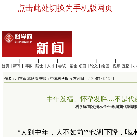
点击此处切换为手机版网页
生命科学
|
医学科学
|
化学科学
|
工程材料
|
信息科学
|
地球科学
|
数理科学
|
首页
|
新闻
|
博客
|
院士
|
人才
|
会议
|
基金·项目
|
论文
|
绘图
|
视频·直播
|
小
作者：刁雯蕙 韩扬眉 来源：中国科学报 发布时间：2021/8/13 9:13:41
中年发福、怀孕发胖....不是代
科学家首次揭示全生命周期代谢规
“人到中年，大不如前”“代谢下降，喝