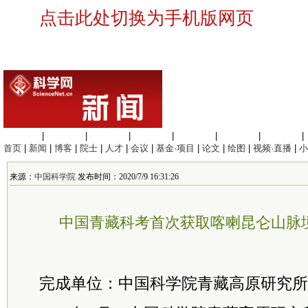
点击此处切换为手机版网页
生命科学
|
医学科学
|
化学科学
|
工程材料
|
信息科学
|
地球科学
|
数理科学
|
首页
|
新闻
|
博客
|
院士
|
人才
|
会议
|
基金·项目
|
论文
|
绘图
|
视频·直播
|
小
来源：
中国科学院
发布时间：2020/7/9 16:31:26
中国青藏科考首次获取喀喇昆仑山脉
完成单位：中国
科学院
青藏高原研究所