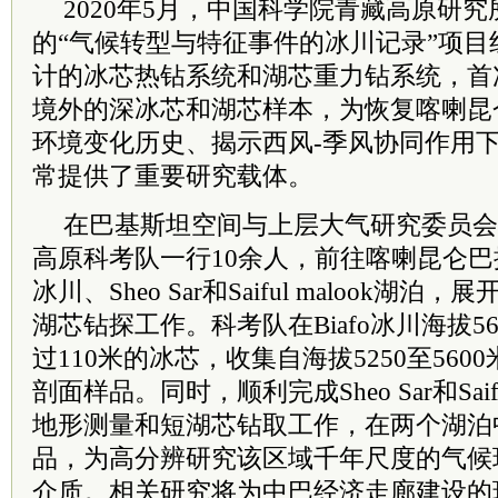
2020年5月，中国
科学院
青藏高原研究
的“气候转型与特征事件的冰川记录”项
计的冰芯热钻系统和湖芯重力钻系统，首
境外的深冰芯和湖芯样本，为恢复喀喇昆
环境变化历史、揭示西风-季风协同作用
常提供了重要研究载体。
在巴基斯坦空间与上层大气研究
委员
会
高原科考队一行10余人，前往喀喇昆仑巴控
冰川、Sheo Sar和Saiful malook湖泊
湖芯钻探工作。科考队在Biafo冰川海拔5
过110米的冰芯，收集自海拔5250至56
剖面样品。同时，顺利完成Sheo Sar和Saif
地形测量和短湖芯钻取工作，在两个湖泊
品，为高分辨研究该区域千年尺度的气候
介质。相关研究将为中巴经济走廊建设的