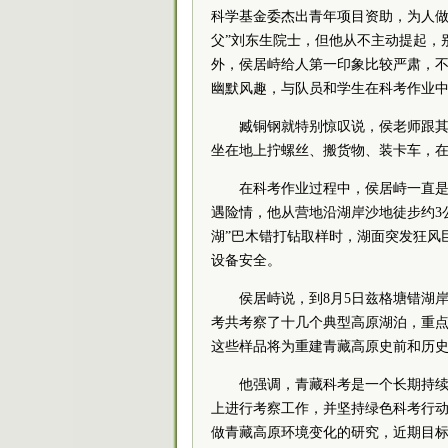
科学基金委杰出青年项目资助，为人做
父”刘东生
院士
，但他从不主动提起，
外，侯居峙给人第一印象比较严肃，
幽默风趣，与队员和学生在科考作业
臧铜钢就特别惊叹说，侯老师跟其
坐在地上拧螺丝、搬货物、装卡车，在
在科考作业过程中，侯居峙一直
遇险情，他从营地沿湖岸沙地徒步约3
湖”巴木错打钻取样时，湖面突发狂风
设备安全。
侯居峙说，到8月5日兹格塘错湖
考共考察了十几个典型高原湖泊，重点
这些样品将为重建青藏高原史前和历
他强调，青藏科考是一个长期持续
上进行考察工作，并坚持绿色科考行
做青藏高原环境变化的研究，近期目标