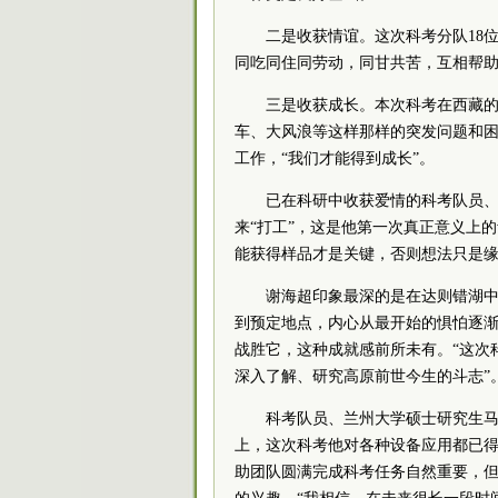
二是收获情谊。这次科考分队18
同吃同住同劳动，同甘共苦，互相帮
三是收获成长。本次科考在西藏
车、大风浪等这样那样的突发问题和
工作，“我们才能得到成长”。
已在科研中收获爱情的科考队员
来“打工”，这是他第一次真正意义上
能获得样品才是关键，否则想法只是缘
谢海超印象最深的是在达则错湖
到预定地点，内心从最开始的惧怕逐
战胜它，这种成就感前所未有。“这次
深入了解、研究高原前世今生的斗志”
科考队员、兰州大学硕士研究生
上，这次科考他对各种设备应用都已
助团队圆满完成科考任务自然重要，