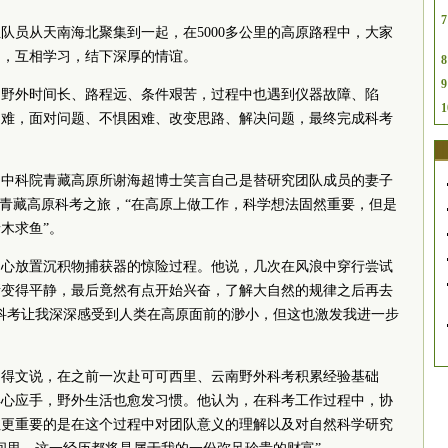
7
位队员从天南海北聚集到一起，在5000多公里的高原路程中，大家
助，互相学习，结下深厚的情谊。
8
9
的野外时间长、路程远、条件艰苦，过程中也遇到仪器故障、陷
1
困难，面对问题、不惧困难、改变思路、解决问题，最终完成科考
、
中
科院
青藏高原所谢海超博士笑言自己是替研究团队成员的妻子
的青藏高原科考之旅，“在高原上做工作，科学想法固然重要，但是
木求鱼”。
中心放置沉积物捕获器的惊险过程。他说，几次在风浪中穿行尝试
渐变得平静，最后竟然有点开始兴奋，了解大自然的规律之后再去
科考让我深深感受到人类在高原面前的渺小，但这也激发我进一步
。
马得文说，在之前一次赴可可西里、云南野外科考积累经验基础
得心应手，野外生活也愈发习惯。他认为，在科考工作过程中，协
但更重要的是在这个过程中对团队意义的理解以及对自然科学研究