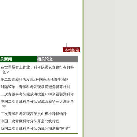
站内规定
|
手机版
关新闻
相关论文
在世界屋脊上作业，科考队员衣食住行有何特
色？
第二次青藏科考发现7种国家珍稀野生动物
时隔97年，青藏科考发现极度濒危折萼杜鹃
二次青藏科考队完成海拔逾4500米错鄂湖科考
中国二次青藏科考分队完成西藏第三大湖泊考
察
二次青藏科考发现高黎贡山极小种群物种
中国二次青藏科考分队开启北线行程
我国二次青藏科考分队为班公湖测量“体温”