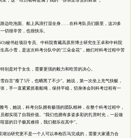
间里，这一经历都将是属于我的一份弥足珍贵的财富”。
路边吃泡面、船上风浪打湿全身……在科考队员们眼里，这20多
的一切很辛苦，也很快乐。
SO)秘书处项目专员、
中
科院
青藏高原所博士研究生王卓和
中
科院
生高小雪，是这次科考分队中的“三朵金花”，她们对科考过程中苦
，特别是对于女生，需要更强的毅力和吃苦的决心。
雪自言“瘦了5斤，也晒黑了不少”。她说，第一次坐上充气快艇，
紧张，手一直紧紧抓着船绳，保持平稳，切身体会到科考过程有一
的雅号，她说，科考分队拥有极强的团队精神，在整个科考过程中，
员都实现了自我价值。“我们也拥有多姿多彩的扎营时光，一起做
喧嚣的日子极其难得，我们都乐在其中”。
原湖泊研究更不是一个人可以单枪匹马完成的，需要大家通力合