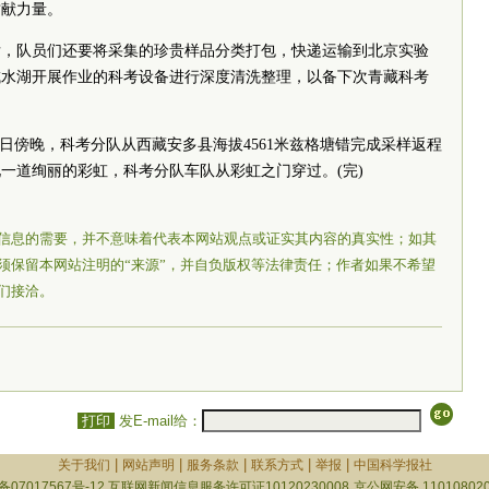
贡献力量。
后，队员们还要将采集的珍贵样品分类打包，快递运输到北京实验
咸水湖开展作业的科考设备进行深度清洗整理，以备下次青藏科考
5日傍晚，科考分队从西藏安多县海拔4561米兹格塘错完成采样返程
一道绚丽的彩虹，科考分队车队从彩虹之门穿过。(完)
信息的需要，并不意味着代表本网站观点或证实其内容的真实性；如其
须保留本网站注明的“来源”，并自负版权等法律责任；作者如果不希望
们接洽。
打印
发E-mail给：
|
|
|
|
|
关于我们
网站声明
服务条款
联系方式
举报
中国科学报社
备07017567号-12
互联网新闻信息服务许可证10120230008
京公网安备 110108020