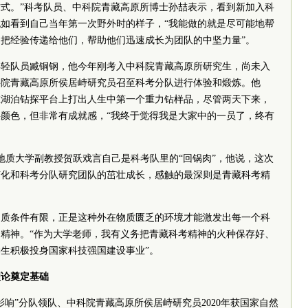
式。”科考队员、
中
科院
青藏高原所博士孙喆表示，看到新加入科
如看到自己当年第一次野外时的样子，“我能做的就是尽可能地帮
把经验传递给他们，帮助他们迅速成长为团队的中坚力量”。
年轻队员臧铜钢，他今年刚考入
中
科院
青藏高原所研究生，尚未入
科院
青藏高原所侯居峙研究员召至科考分队进行体验和煅炼。他
在湖泊钻探平台上打出人生中第一个重力钻样品，尽管两天下来，
颜色，但非常有成就感，“我终于觉得我是大家中的一员了，终有
。
地质大学副教授贺跃戏言自己是科考队里的“回锅肉”，他说，这次
变化和科考分队研究团队的茁壮成长，感触的最深则是青藏科考精
物质条件有限，正是这种外在物质匮乏的环境才能激发出每一个科
精神。“作为大学老师，我有义务把青藏科考精神的火种保存好、
生积极投身国家科技强国建设事业”。
理论奠定基础
影响”分队领队、
中
科院
青藏高原所侯居峙研究员2020年获国家自然