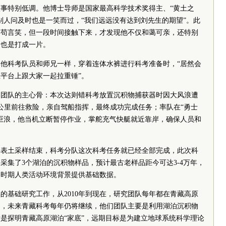
事特别低调。他博士导师是国家最高科学技术奖得主、“黄土之
别人问及时也是一笑而过，“我们远远没有达到刘先生的期望”。此
不苟言笑，但一段时间接触下来，才发现他不仅和蔼可亲，还特别
中也是打成一片。
他科考队员和师兄一样，穿着连体水裤进行科考准备时，“居然会
平台上跟大家一起拉重锤”。
是团队的主心骨：本次达则错科考放置沉积物捕获器时因大风浪遭
公里前往救险，亲自驾船指挥，最终成功完成任务；率队在“勇士
巨浪，他当机立断暂停作业，掌舵充气快艇就近靠岸，确保人员和
岸表土采样结束，科考分队这次科考任务就已经全部完成，此次科
采集了3个湖泊的沉积物样品，预计最古老样品距今可达3-4万年，
史时期人类活动环境背景提供基础数据。
的基础研究工作，从2010年到现在，研究团队每年都在青藏高原
动，未来青藏科考每年仍将继续，他们团队主要是利用湖泊沉积物
是探明青藏高原湖泊“家底”，远期目标是为建立地球系统科学理论