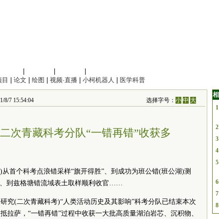
信息科学
|
地球科学
|
数理科学
|
管理综合
项目
|
论文
|
绘图
|
视频·直播
|
小柯机器人
|
医学科普
相
/7 15:54:04
选择字号：
小
中
大
1
2
国二次青藏科考分队“一错再错”收获多
3
4
5
法)从首个科考点浪错采样“旗开得胜”、到成功为班公错(班公湖)测
6
业、到兹格塘错流域表土取样顺利收官……
7
研究(二次青藏科考)“人类活动历史及其影响”科考分队已结束本次
8
返抵拉萨，“一错再错”过程中收获一大批高质量湖泊岩芯、沉积物、