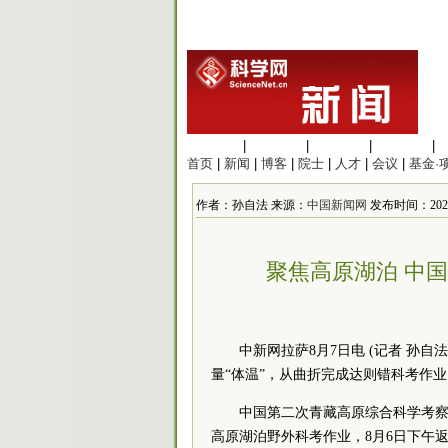
生命科学
|
医学科学
|
化学科学
|
工程材料
|
首页
|
新闻
|
博客
|
院士
|
人才
|
会议
|
基金·
作者：孙自法 来源：
中国新闻网
发布时间：2021/8
聚焦高原湖泊 中
中新网拉萨8月7日电 (记者 孙自
量“体温”，从曲折完成达则错科考作
中国第二次青藏高原综合科学考察
高原湖泊野外科考作业，8月6日下午