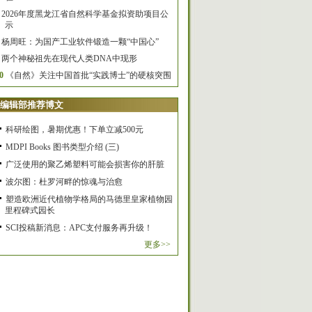
2026年度黑龙江省自然科学基金拟资助项目公
示
杨周旺：为国产工业软件锻造一颗“中国心”
两个神秘祖先在现代人类DNA中现形
0
《自然》关注中国首批“实践博士”的硬核突围
编辑部推荐博文
科研绘图，暑期优惠！下单立减500元
MDPI Books 图书类型介绍 (三)
广泛使用的聚乙烯塑料可能会损害你的肝脏
波尔图：杜罗河畔的惊魂与治愈
塑造欧洲近代植物学格局的马德里皇家植物园
里程碑式园长
SCI投稿新消息：APC支付服务再升级！
更多>>