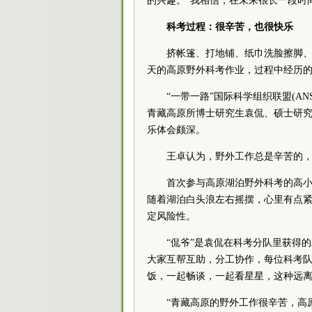
的兴趣。“我相信，在未来很长一段时
科考过程：很辛苦，也很快乐
挤帐篷、打地铺、纸巾洗脸擦脚、
天的高原野外科考作业，过程中经历
“一带一路”国际科学组织联盟(AN
青藏高原所博士研究生袁侃、硕士研究
乐体会颇深。
王卓认为，野外工作总是辛苦的
首次参与高原湖泊野外科考的高小
随着湖泊白头浪左右摇摆，心里有点
定风险性。
“侃爷”是袁侃在科考分队里获得
大家互帮互助，分工协作，每位科考队
饭，一起畅谈，一起看星星，这种远离
“青藏高原的野外工作很辛苦，高