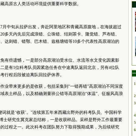
青藏高原古人类活动环境提供重要科学数据。
7月中旬从拉萨出发，奔赴阿里地区和青藏高原腹地，在海拔超过
公里，20多天内先后完成浪错、公珠错、结则茶卡、隆觉错、芦布错、
、达则错、错鄂、巴木错、兹格塘错等10多个代表性高原湖泊的
难免有些遗憾，一是部分高原湖泊受水位、水流等水文变化因素影
二是有1位科考队员因紧急任务在中途离队返回北京，另有4位队
一
科考行程后段被迫离队回拉萨休养。
1
作业带来更多的是收获，包括采集到“一错再错”高原湖泊不同深度
域表土样品，以及精确测量班公错等高原湖泊“体温”、征服风高浪
2
3
键词就是‘收获’。”连续第五年来西藏出野外的科考队员、中国
科学
4
)博士研究生冀克家总结称，一是收获样品。采样是野外工作最重要
5
要的过程之一。此次科考在团队努力下取得预期成果，为后续研究
6