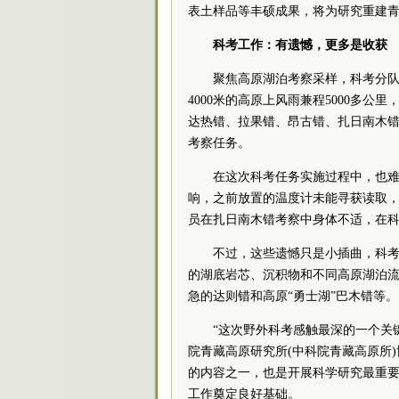
表土样品等丰硕成果，将为研究重建
科考工作：有遗憾，更多是收获
聚焦高原湖泊考察采样，科考分队
4000米的高原上风雨兼程5000多
达热错、拉果错、昂古错、扎日南木错
考察任务。
在这次科考任务实施过程中，也
响，之前放置的温度计未能寻获读取，
员在扎日南木错考察中身体不适，在
不过，这些遗憾只是小插曲，科考
的湖底岩芯、沉积物和不同高原湖泊流
急的达则错和高原“勇士湖”巴木错等。
“这次野外科考感触最深的一个关
院
青藏高原研究所(
中
科院
青藏高原所
的内容之一，也是开展科学研究最重
工作奠定良好基础。