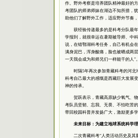
作。野外考察是培养团队精神最好的方
考团队的师弟师妹在湖边不知所措，犹
助他们了解野外工作，适应野外节奏，
获经验传递最多的是科考分队最
学报到，就很幸运在暑期被导师、
中
说，在错鄂湖科考任务，自己有机会
满身泥巴，浑身酸痛，脸也被晒成两层
一天我会成为和师兄们一样能干的人”
时隔5年再次参加青藏科考的河北
科考自己最大的感慨是西藏巨大发展
神的传承。
贺跃表示，青藏高原缺少氧气、
考队员坚韧、忘我、无畏、不怕吃苦的
带回校园科普并发扬广大，激励更多学
未来目标：为建立地球系统科学
二次青藏科考“人类活动历史及其